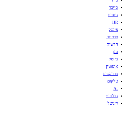
בית
סייבר
גיוסים
HR
פינטק
פרטיות
חדשות
ענן
ביוטק
אוטוטק
פרויקטים
טלקום
AI
גדג'טים
דיגיטל