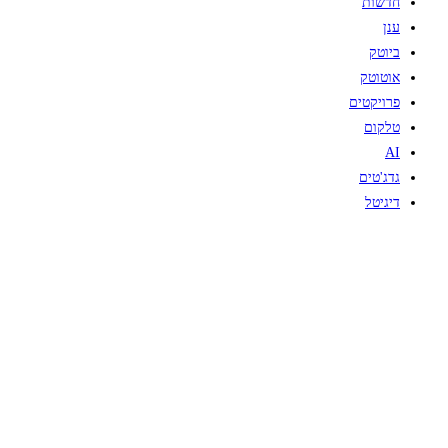
חדשות
ענן
ביוטק
אוטוטק
פרויקטים
טלקום
AI
גדג'טים
דיגיטל