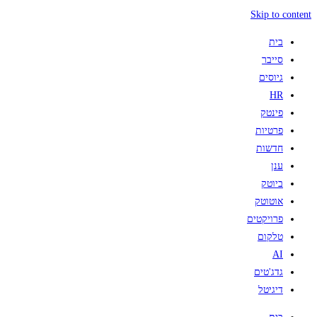
Skip to content
בית
סייבר
גיוסים
HR
פינטק
פרטיות
חדשות
ענן
ביוטק
אוטוטק
פרויקטים
טלקום
AI
גדג'טים
דיגיטל