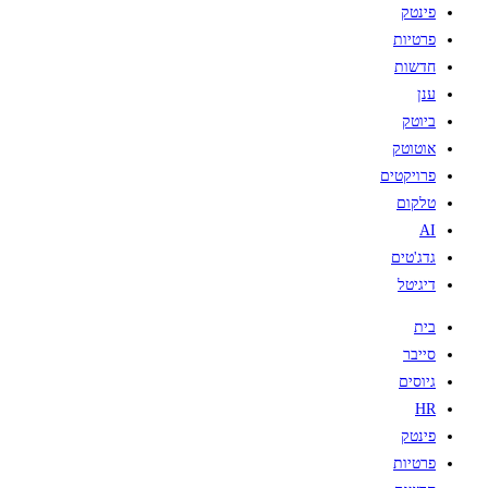
פינטק
פרטיות
חדשות
ענן
ביוטק
אוטוטק
פרויקטים
טלקום
AI
גדג'טים
דיגיטל
בית
סייבר
גיוסים
HR
פינטק
פרטיות