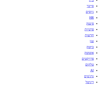
בית
סייבר
גיוסים
HR
פינטק
פרטיות
חדשות
ענן
ביוטק
אוטוטק
פרויקטים
טלקום
AI
גדג'טים
דיגיטל