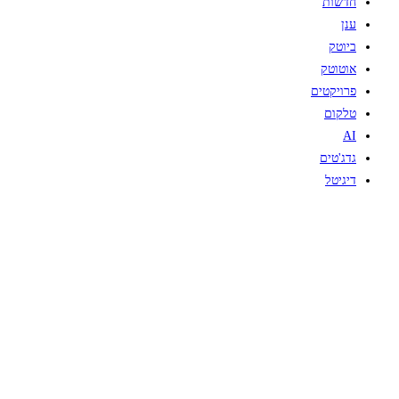
חדשות
ענן
ביוטק
אוטוטק
פרויקטים
טלקום
AI
גדג'טים
דיגיטל