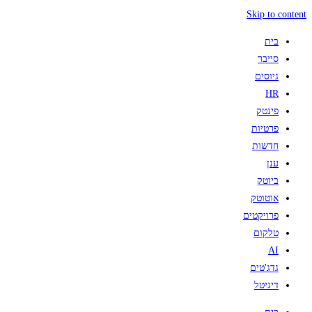
Skip to content
בית
סייבר
גיוסים
HR
פינטק
פרטיות
חדשות
ענן
ביוטק
אוטוטק
פרויקטים
טלקום
AI
גדג'טים
דיגיטל