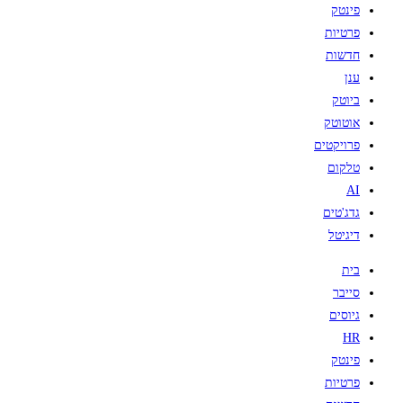
פינטק
פרטיות
חדשות
ענן
ביוטק
אוטוטק
פרויקטים
טלקום
AI
גדג'טים
דיגיטל
בית
סייבר
גיוסים
HR
פינטק
פרטיות