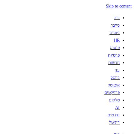
Skip to content
בית
סייבר
גיוסים
HR
פינטק
פרטיות
חדשות
ענן
ביוטק
אוטוטק
פרויקטים
טלקום
AI
גדג'טים
דיגיטל