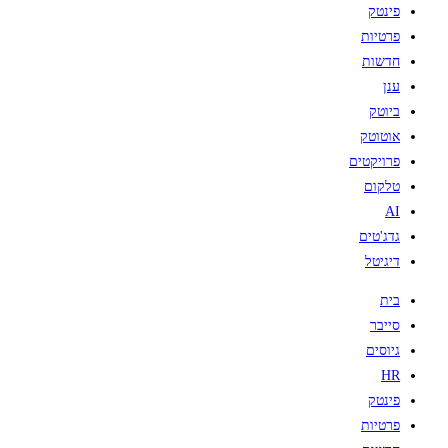
פינטק
פרטיות
חדשות
ענן
ביוטק
אוטוטק
פרויקטים
טלקום
AI
גדג'טים
דיגיטל
בית
סייבר
גיוסים
HR
פינטק
פרטיות