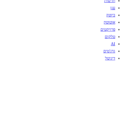
חדשות
ענן
ביוטק
אוטוטק
פרויקטים
טלקום
AI
גדג'טים
דיגיטל