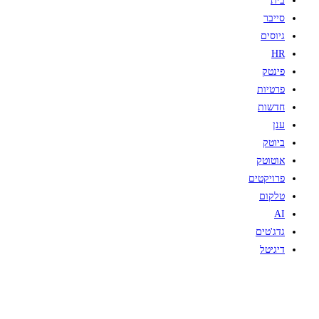
בית
סייבר
גיוסים
HR
פינטק
פרטיות
חדשות
ענן
ביוטק
אוטוטק
פרויקטים
טלקום
AI
גדג'טים
דיגיטל