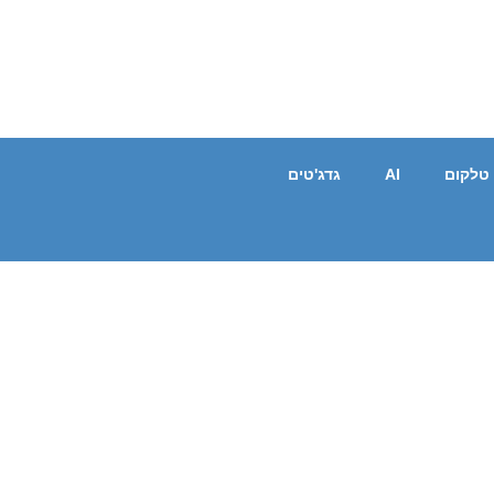
טלקום
AI
גדג'טים