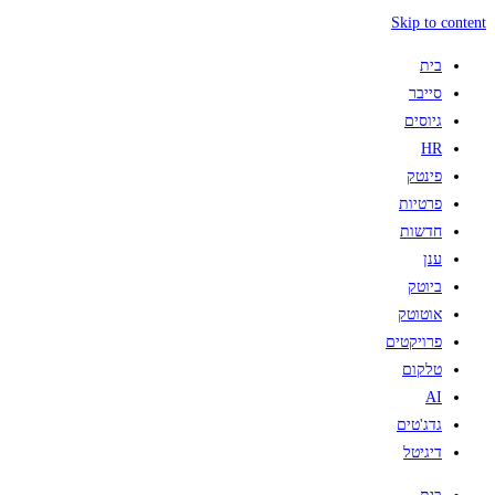
Skip to content
בית
סייבר
גיוסים
HR
פינטק
פרטיות
חדשות
ענן
ביוטק
אוטוטק
פרויקטים
טלקום
AI
גדג'טים
דיגיטל