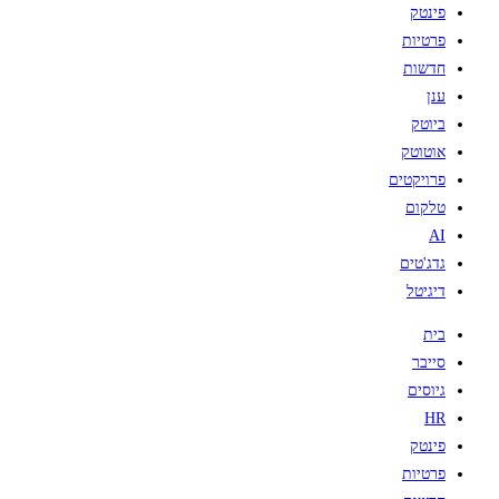
פינטק
פרטיות
חדשות
ענן
ביוטק
אוטוטק
פרויקטים
טלקום
AI
גדג'טים
דיגיטל
בית
סייבר
גיוסים
HR
פינטק
פרטיות