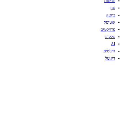
חדשות
ענן
ביוטק
אוטוטק
פרויקטים
טלקום
AI
גדג'טים
דיגיטל