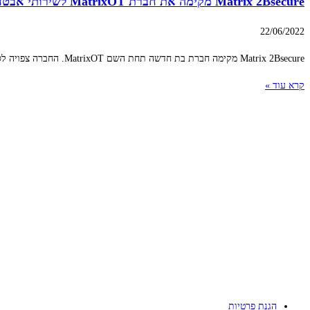
Matrix 2Bsecure מקימה את חברת MatrixOT לשירותי אבטחת מידע בתחום ה-OT
22/06/2022
Matrix 2Bsecure מקימה חברת בת חדשה תחת השם MatrixOT. החברה צפויה לספק שירותי סייבר בעולמות הטכנולוגיה התפעולית (Operational Technology – OT) – תחום שעוסק בהגנה,
קרא עוד »
הגנת פרטיות