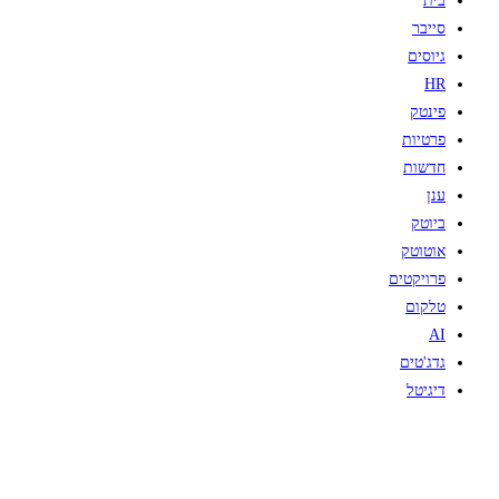
בית
סייבר
גיוסים
HR
פינטק
פרטיות
חדשות
ענן
ביוטק
אוטוטק
פרויקטים
טלקום
AI
גדג'טים
דיגיטל