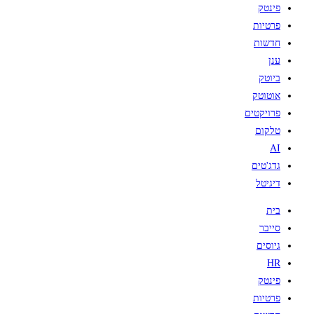
פינטק
פרטיות
חדשות
ענן
ביוטק
אוטוטק
פרויקטים
טלקום
AI
גדג'טים
דיגיטל
בית
סייבר
גיוסים
HR
פינטק
פרטיות