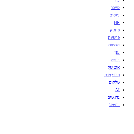
בית
סייבר
גיוסים
HR
פינטק
פרטיות
חדשות
ענן
ביוטק
אוטוטק
פרויקטים
טלקום
AI
גדג'טים
דיגיטל