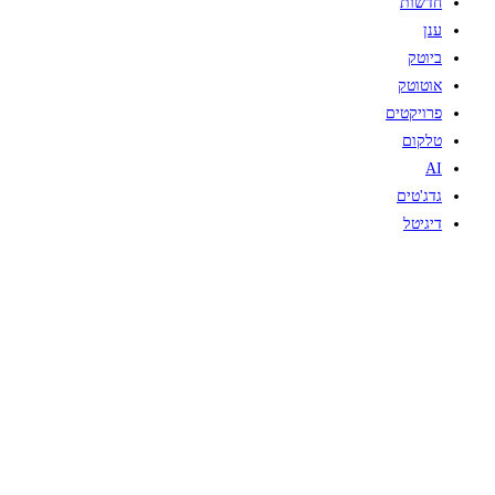
חדשות
ענן
ביוטק
אוטוטק
פרויקטים
טלקום
AI
גדג'טים
דיגיטל