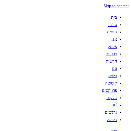
Skip to content
בית
סייבר
גיוסים
HR
פינטק
פרטיות
חדשות
ענן
ביוטק
אוטוטק
פרויקטים
טלקום
AI
גדג'טים
דיגיטל