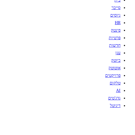
בית
סייבר
גיוסים
HR
פינטק
פרטיות
חדשות
ענן
ביוטק
אוטוטק
פרויקטים
טלקום
AI
גדג'טים
דיגיטל