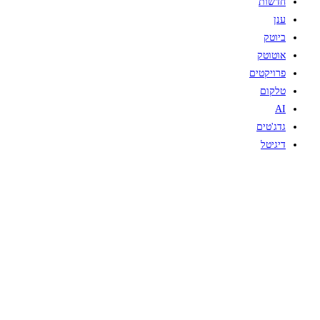
חדשות
ענן
ביוטק
אוטוטק
פרויקטים
טלקום
AI
גדג'טים
דיגיטל