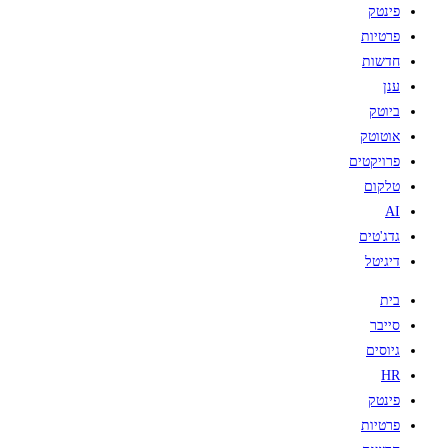
פינטק
פרטיות
חדשות
ענן
ביוטק
אוטוטק
פרויקטים
טלקום
AI
גדג'טים
דיגיטל
בית
סייבר
גיוסים
HR
פינטק
פרטיות