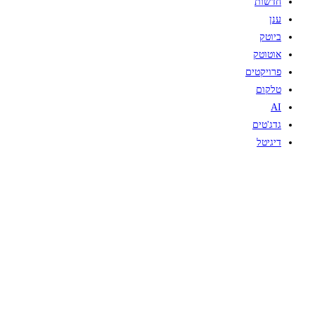
חדשות
ענן
ביוטק
אוטוטק
פרויקטים
טלקום
AI
גדג'טים
דיגיטל