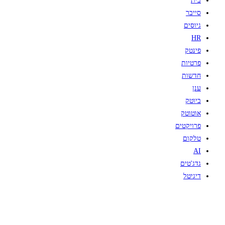
בית
סייבר
גיוסים
HR
פינטק
פרטיות
חדשות
ענן
ביוטק
אוטוטק
פרויקטים
טלקום
AI
גדג'טים
דיגיטל