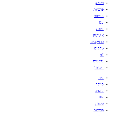
פינטק
פרטיות
חדשות
ענן
ביוטק
אוטוטק
פרויקטים
טלקום
AI
גדג'טים
דיגיטל
בית
סייבר
גיוסים
HR
פינטק
פרטיות