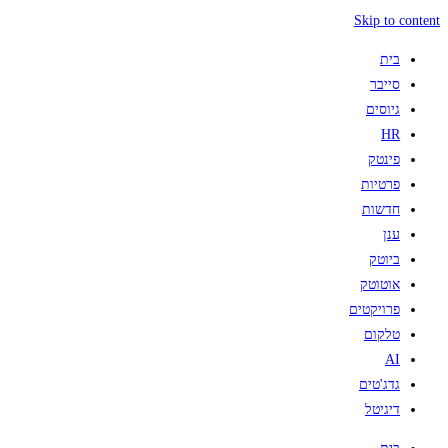
Skip to content
בית
סייבר
גיוסים
HR
פינטק
פרטיות
חדשות
ענן
ביוטק
אוטוטק
פרויקטים
טלקום
AI
גדג'טים
דיגיטל