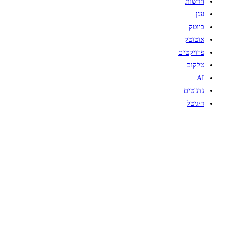
חדשות
ענן
ביוטק
אוטוטק
פרויקטים
טלקום
AI
גדג'טים
דיגיטל