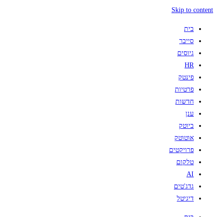
Skip to content
בית
סייבר
גיוסים
HR
פינטק
פרטיות
חדשות
ענן
ביוטק
אוטוטק
פרויקטים
טלקום
AI
גדג'טים
דיגיטל