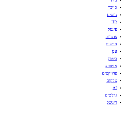
בית
סייבר
גיוסים
HR
פינטק
פרטיות
חדשות
ענן
ביוטק
אוטוטק
פרויקטים
טלקום
AI
גדג'טים
דיגיטל