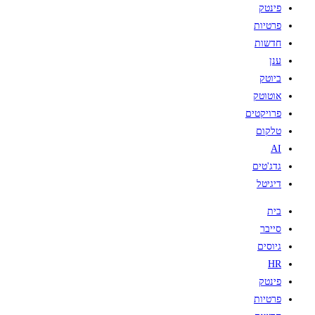
פינטק
פרטיות
חדשות
ענן
ביוטק
אוטוטק
פרויקטים
טלקום
AI
גדג'טים
דיגיטל
בית
סייבר
גיוסים
HR
פינטק
פרטיות