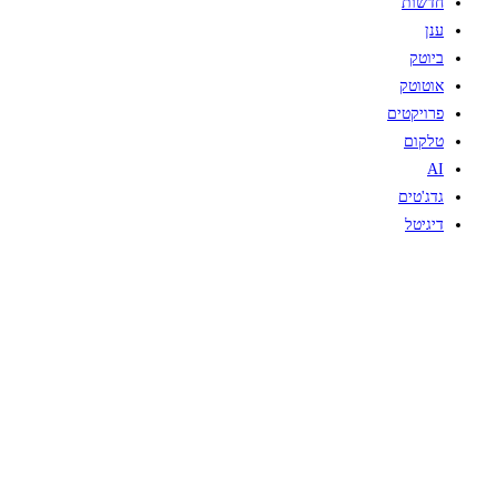
חדשות
ענן
ביוטק
אוטוטק
פרויקטים
טלקום
AI
גדג'טים
דיגיטל