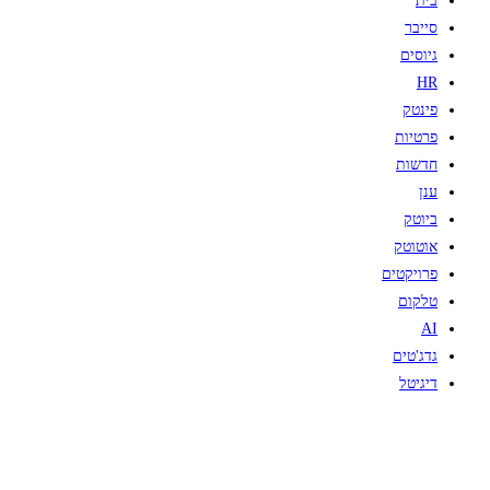
בית
סייבר
גיוסים
HR
פינטק
פרטיות
חדשות
ענן
ביוטק
אוטוטק
פרויקטים
טלקום
AI
גדג'טים
דיגיטל