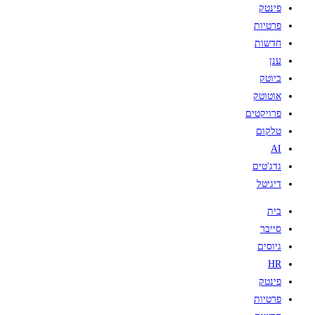
פינטק
פרטיות
חדשות
ענן
ביוטק
אוטוטק
פרויקטים
טלקום
AI
גדג'טים
דיגיטל
בית
סייבר
גיוסים
HR
פינטק
פרטיות