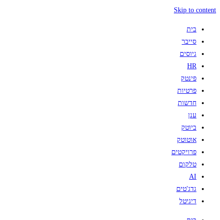
Skip to content
בית
סייבר
גיוסים
HR
פינטק
פרטיות
חדשות
ענן
ביוטק
אוטוטק
פרויקטים
טלקום
AI
גדג'טים
דיגיטל