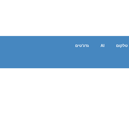
טלקום
AI
גדג'טים