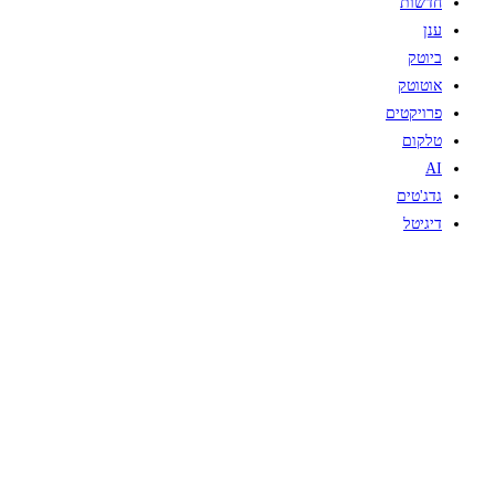
חדשות
ענן
ביוטק
אוטוטק
פרויקטים
טלקום
AI
גדג'טים
דיגיטל