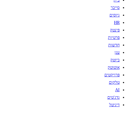
בית
סייבר
גיוסים
HR
פינטק
פרטיות
חדשות
ענן
ביוטק
אוטוטק
פרויקטים
טלקום
AI
גדג'טים
דיגיטל