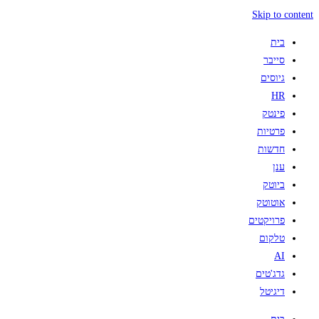
Skip to content
בית
סייבר
גיוסים
HR
פינטק
פרטיות
חדשות
ענן
ביוטק
אוטוטק
פרויקטים
טלקום
AI
גדג'טים
דיגיטל