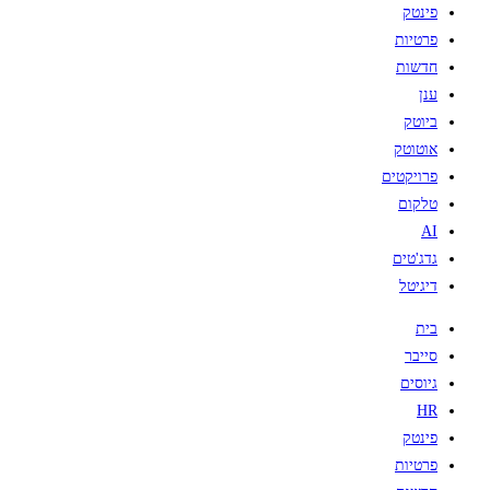
פינטק
פרטיות
חדשות
ענן
ביוטק
אוטוטק
פרויקטים
טלקום
AI
גדג'טים
דיגיטל
בית
סייבר
גיוסים
HR
פינטק
פרטיות