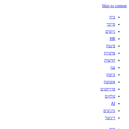
Skip to content
בית
סייבר
גיוסים
HR
פינטק
פרטיות
חדשות
ענן
ביוטק
אוטוטק
פרויקטים
טלקום
AI
גדג'טים
דיגיטל