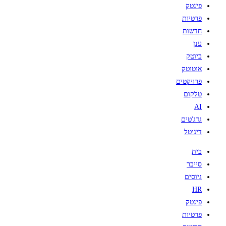
פינטק
פרטיות
חדשות
ענן
ביוטק
אוטוטק
פרויקטים
טלקום
AI
גדג'טים
דיגיטל
בית
סייבר
גיוסים
HR
פינטק
פרטיות