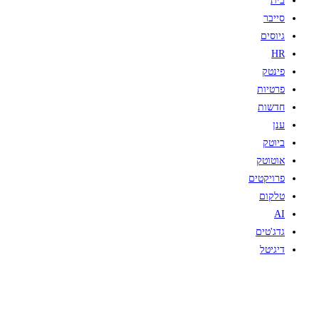
בית
סייבר
גיוסים
HR
פינטק
פרטיות
חדשות
ענן
ביוטק
אוטוטק
פרויקטים
טלקום
AI
גדג'טים
דיגיטל