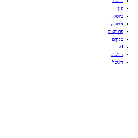
חדשות
ענן
ביוטק
אוטוטק
פרויקטים
טלקום
AI
גדג'טים
דיגיטל