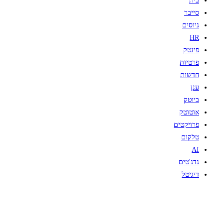
בית
סייבר
גיוסים
HR
פינטק
פרטיות
חדשות
ענן
ביוטק
אוטוטק
פרויקטים
טלקום
AI
גדג'טים
דיגיטל