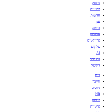
פינטק
פרטיות
חדשות
ענן
ביוטק
אוטוטק
פרויקטים
טלקום
AI
גדג'טים
דיגיטל
בית
סייבר
גיוסים
HR
פינטק
פרטיות