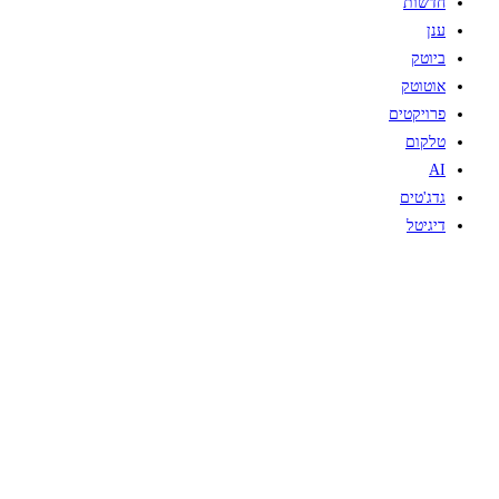
חדשות
ענן
ביוטק
אוטוטק
פרויקטים
טלקום
AI
גדג'טים
דיגיטל