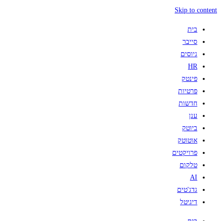
Skip to content
בית
סייבר
גיוסים
HR
פינטק
פרטיות
חדשות
ענן
ביוטק
אוטוטק
פרויקטים
טלקום
AI
גדג'טים
דיגיטל