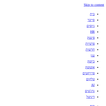
Skip to content
בית
סייבר
גיוסים
HR
פינטק
פרטיות
חדשות
ענן
ביוטק
אוטוטק
פרויקטים
טלקום
AI
גדג'טים
דיגיטל