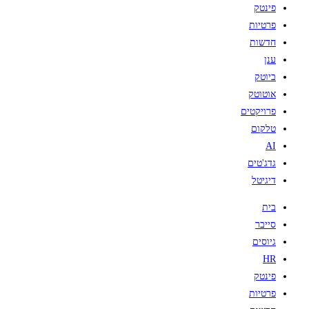
פינטק
פרטיות
חדשות
ענן
ביוטק
אוטוטק
פרויקטים
טלקום
AI
גדג'טים
דיגיטל
בית
סייבר
גיוסים
HR
פינטק
פרטיות