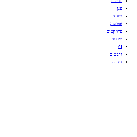
חדשות
ענן
ביוטק
אוטוטק
פרויקטים
טלקום
AI
גדג'טים
דיגיטל