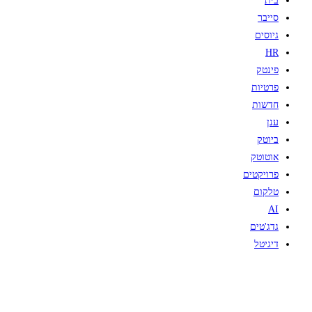
בית
סייבר
גיוסים
HR
פינטק
פרטיות
חדשות
ענן
ביוטק
אוטוטק
פרויקטים
טלקום
AI
גדג'טים
דיגיטל