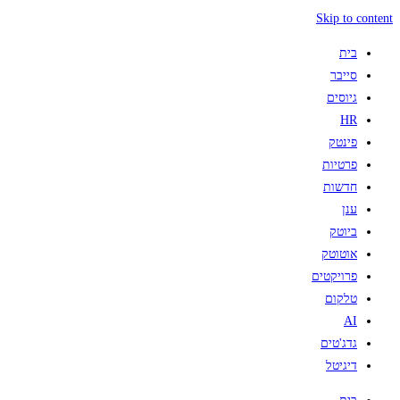
Skip to content
בית
סייבר
גיוסים
HR
פינטק
פרטיות
חדשות
ענן
ביוטק
אוטוטק
פרויקטים
טלקום
AI
גדג'טים
דיגיטל