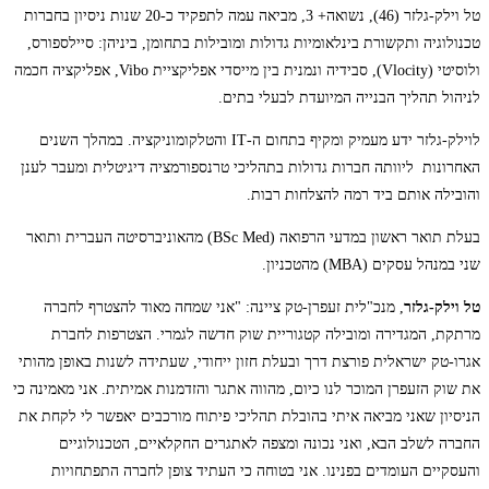
טל וילק-גלזר (46), נשואה+ 3, מביאה עמה לתפקיד כ-20 שנות ניסיון בחברות
טכנולוגיה ותקשורת בינלאומיות גדולות ומובילות בתחומן, ביניהן: סיילספורס,
ולוסיטי (Vlocity), סבידיה ונמנית בין מייסדי אפליקציית Vibo, אפליקציה חכמה
לניהול תהליך הבנייה המיועדת לבעלי בתים.
לוילק-גלזר ידע מעמיק ומקיף בתחום ה-IT והטלקומוניקציה. במהלך השנים
האחרונות ליוותה חברות גדולות בתהליכי טרנספורמציה דיגיטלית ומעבר לענן
והובילה אותם ביד רמה להצלחות רבות.
בעלת תואר ראשון במדעי הרפואה (BSc Med) מהאוניברסיטה העברית ותואר
שני במנהל עסקים (MBA) מהטכניון.
טל וילק-גלזר
, מנכ"לית זעפרן-טק ציינה: "אני שמחה מאוד להצטרף לחברה
מרתקת, המגדירה ומובילה קטגוריית שוק חדשה לגמרי. הצטרפות לחברת
אגרו-טק ישראלית פורצת דרך ובעלת חזון ייחודי, שעתידה לשנות באופן מהותי
את שוק הזעפרן המוכר לנו כיום, מהווה אתגר והזדמנות אמיתית. אני מאמינה כי
הניסיון שאני מביאה איתי בהובלת תהליכי פיתוח מורכבים יאפשר לי לקחת את
החברה לשלב הבא, ואני נכונה ומצפה לאתגרים החקלאיים, הטכנולוגיים
והעסקיים העומדים בפנינו. אני בטוחה כי העתיד צופן לחברה התפתחויות