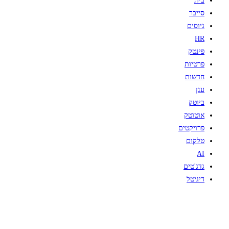
בית
סייבר
גיוסים
HR
פינטק
פרטיות
חדשות
ענן
ביוטק
אוטוטק
פרויקטים
טלקום
AI
גדג'טים
דיגיטל