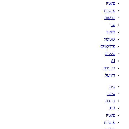
פינטק
פרטיות
חדשות
ענן
ביוטק
אוטוטק
פרויקטים
טלקום
AI
גדג'טים
דיגיטל
בית
סייבר
גיוסים
HR
פינטק
פרטיות