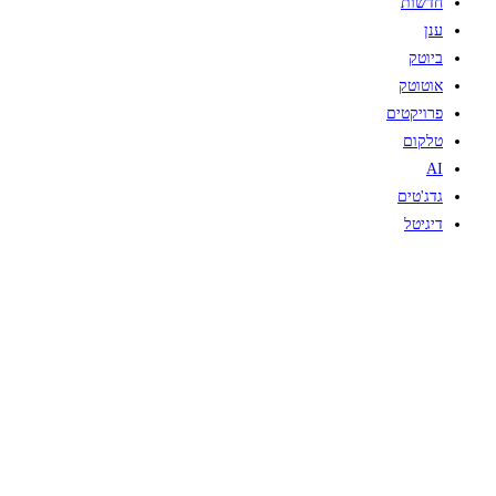
חדשות
ענן
ביוטק
אוטוטק
פרויקטים
טלקום
AI
גדג'טים
דיגיטל