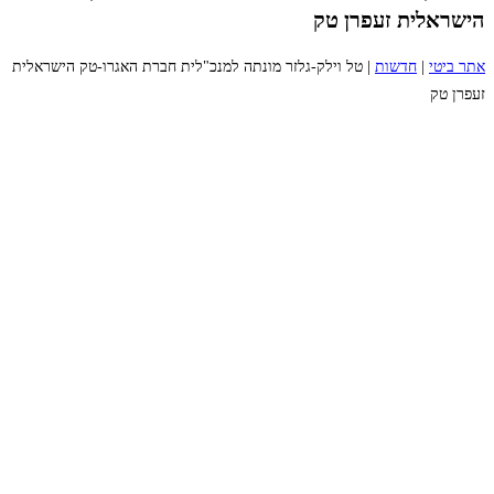
הישראלית זעפרן טק
אתר ביטי
|
חדשות
|
טל וילק-גלזר מונתה למנכ"לית חברת האגרו-טק הישראלית
זעפרן טק