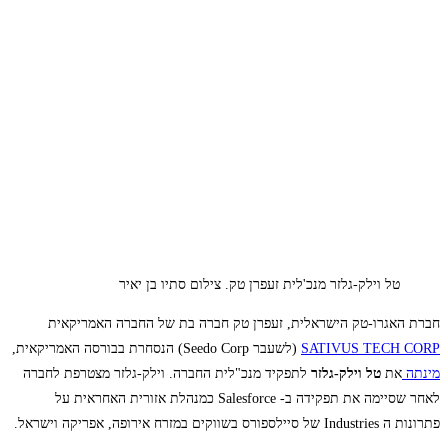
טל וילק-גלזר מנכ'לית זעפרן טק. צילום סתיו בן יאיר
חברת האגרו-טק הישראלית, זעפרן טק חברה בת של החברה האמריקאית
SATIVUS TECH CORP
(לשעבר Seedo Corp) הנסחרת בבורסה האמריקאית,
מינתה
את
טל וילק-גלזר
לתפקיד מנכ"לית החברה. וילק-גלזר מצטרפת לחברה
לאחר שסיימה את תפקידה ב- Salesforce כמנהלת אזורית האחראית על
פתרונות ה Industries של סיילספורס בשווקים במזרח אירופה, אפריקה וישראל.