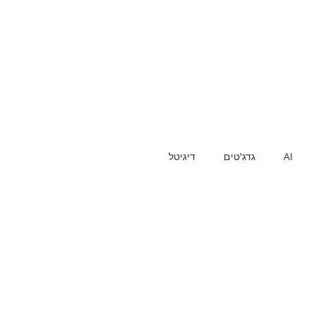
AI
גדג'טים
דיגיטל