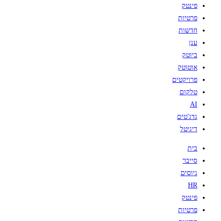
פינטק
פרטיות
חדשות
ענן
ביוטק
אוטוטק
פרויקטים
טלקום
AI
גדג'טים
דיגיטל
בית
סייבר
גיוסים
HR
פינטק
פרטיות