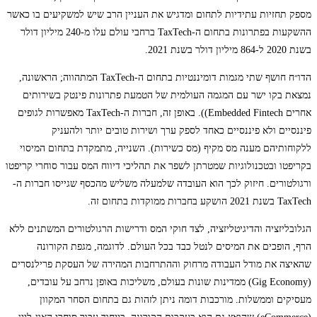
מספק תחזיות עתידיות לתחום ומדגיש את העניין הרב שיש למשקיעים בו כאשר
ההשקעות בפתרונות בתחום ה-TaxTech ברחבי עולם עלו מ-240 מיליון דולר
בשנת 2020 ל-864 מיליון דולר בשנת 2021.
הדו״ח חושף שתי מגמות דומיננטיות בתחום ה-TaxTech המתהווה; הראשונה,
נמצאת בקו ישר עם המגמה העולמית של הטמעת פתרונות פינטק בשירותים
אחרים Embedded Fintech)). באופן זה, חברות ה-TaxTech מאפשרות לגופים
פיננסיים ולא פיננסיים כאחד לספק ערך ושירות טובים יותר ולהעניק
ללקוחותיהם מענה מס מקיף (מס כשירות). השנייה, מתמקדת בתחום המיסוי
בקריפטו ובטכנולוגיות שמטרתן לשפר את תהליכי דיווח המס עבור סוחרי קריפטו
ורגולטורים. חיזוק לכך הוא העובדה שלמעלה משליש מהכסף שגייסו חברות ה-
TaxTech בשנת 2021 הושקע בחברות ממוקדות בתחום זה.
הגלובליזציה והדיגיטליזציה, לצד חוקי המס ודרישות הרגולטורים המשתנים ללא
הרף, הופכים את המיסים לנטל כבד בכל העולם. לדוגמה, מגפת הקורונה
שהאיצה את מודל העבודה מרחוק וההתרחבות המהירה של העסקת פרילנסרים
(Gig Economy) ממדינות שונות בעולם, משליכות באופן נרחב על עובדים,
מעסיקים וממשלות. מורכבות דומה ניתן לזהות גם בתחום הסחר המקוון