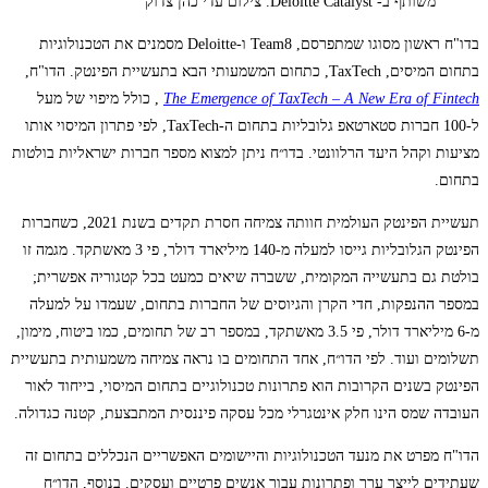
משותף ב- Deloitte Catalyst. צילום עדי כהן צדוק
בדו"ח ראשון מסוגו שמתפרסם, Team8 ו-Deloitte מסמנים את הטכנולוגיות
בתחום המיסים, TaxTech, כתחום המשמעותי הבא בתעשיית הפינטק. הדו"ח,
The Emergence of TaxTech – A New Era of Fintech
, כולל מיפוי של מעל
ל-100 חברות סטארטאפ גלובליות בתחום ה-TaxTech, לפי פתרון המיסוי אותו
מציעות וקהל היעד הרלוונטי. בדו״ח ניתן למצוא מספר חברות ישראליות בולטות
בתחום.
תעשיית הפינטק העולמית חוותה צמיחה חסרת תקדים בשנת 2021, כשחברות
הפינטק הגלובליות גייסו למעלה מ-140 מיליארד דולר, פי 3 מאשתקד. מגמה זו
בולטת גם בתעשייה המקומית, ששברה שיאים כמעט בכל קטגוריה אפשרית;
במספר ההנפקות, חדי הקרן והגיוסים של החברות בתחום, שעמדו על למעלה
מ-6 מיליארד דולר, פי 3.5 מאשתקד, במספר רב של תחומים, כמו ביטוח, מימון,
תשלומים ועוד. לפי הדו״ח, אחד התחומים בו נראה צמיחה משמעותית בתעשיית
הפינטק בשנים הקרובות הוא פתרונות טכנולוגיים בתחום המיסוי, בייחוד לאור
העובדה שמס הינו חלק אינטגרלי מכל עסקה פיננסית המתבצעת, קטנה כגדולה.
הדו"ח מפרט את מנעד הטכנולוגיות והיישומים האפשריים הנכללים בתחום זה
שעתידים לייצר ערך ופתרונות עבור אנשים פרטיים ועסקים. בנוסף, הדו״ח