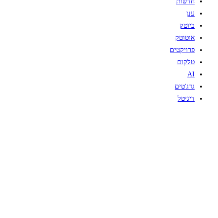
חדשות
ענן
ביוטק
אוטוטק
פרויקטים
טלקום
AI
גדג'טים
דיגיטל