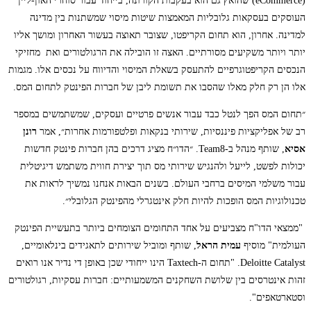
(eCommerce) שהואץ גם הוא בעקבות הקורונה, בייחוד עבור סוחרי האון-ליין
העוסקים בעסקאות גלובליות המאמצות שיטות מיסוי שמשתנות בין מדינה
למדינה. אחרון, הוא תחום הקריפטו, שצובר תאוצה בעשור האחרון ומושך אליו
יותר ויותר משקיעים מסורתיים. האצה זו הובילה את הרגולטורים ואת מחזיקי
הנכסים הקריפטוגרפיים להתעסק בשאלת המיסוי והדיווח על נכסים אלו. מגמות
אלו הן רק חלק מאלו שהסבו את תשומת ליבן של חברות הפינטק לתחום המס.
״תחום המס הפך לנטל כבד עבור אנשים פרטיים ועסקים, שמשתמשים במספר
רב של אפליקציות פיננסיות, שירותי בנקאות ופלטפורמות אחרות״, אמר
רונן
אסיא
, שותף מנהל ב-Team8. ״הדו״ח מציג דרכים בהן חברות פינטק חדשות
יכולות לפשט, לייעל ולהנגיש שירותי מס תוך יצירת חווית משתמש דיגיטלית
עבור משלמי המיסים ברחבי העולם. בשנים הבאות אנחנו נמשיך לראות את
טכנולוגיות המס הופכות להיות חלק אינטגרלי מהפינטק הגלובלי״.
"ממצאי הדו"ח מצביעים על אחד התחומים הצומחים ביותר בתעשיית הפינטק
העולמית" מוסיף
עמית הראל
, שותף ומוביל שירותים לתאגידים בינלאומיים,
Deloitte Catalyst. "תחום ה-Taxtech הינו ייחודי שכן באופן די נדיר אנו רואים
זהות אינטרסים בין שלושת השחקנים המשמעותיים: חברות עסקיות, רגולטורים
וסטארטאפים".