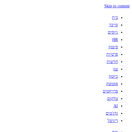
Skip to content
בית
סייבר
גיוסים
HR
פינטק
פרטיות
חדשות
ענן
ביוטק
אוטוטק
פרויקטים
טלקום
AI
גדג'טים
דיגיטל