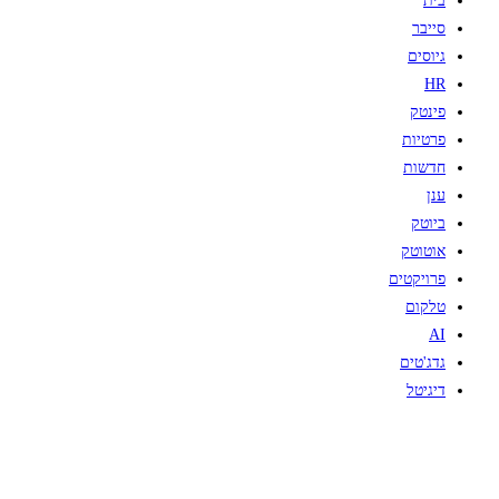
בית
סייבר
גיוסים
HR
פינטק
פרטיות
חדשות
ענן
ביוטק
אוטוטק
פרויקטים
טלקום
AI
גדג'טים
דיגיטל