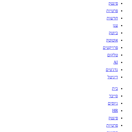
פינטק
פרטיות
חדשות
ענן
ביוטק
אוטוטק
פרויקטים
טלקום
AI
גדג'טים
דיגיטל
בית
סייבר
גיוסים
HR
פינטק
פרטיות