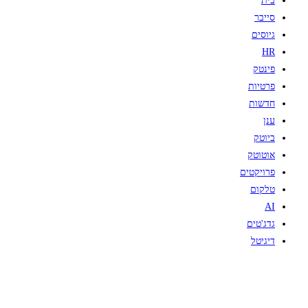
בית
סייבר
גיוסים
HR
פינטק
פרטיות
חדשות
ענן
ביוטק
אוטוטק
פרויקטים
טלקום
AI
גדג'טים
דיגיטל