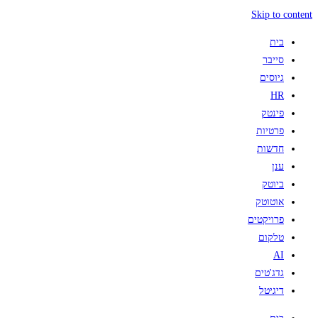
Skip to content
בית
סייבר
גיוסים
HR
פינטק
פרטיות
חדשות
ענן
ביוטק
אוטוטק
פרויקטים
טלקום
AI
גדג'טים
דיגיטל