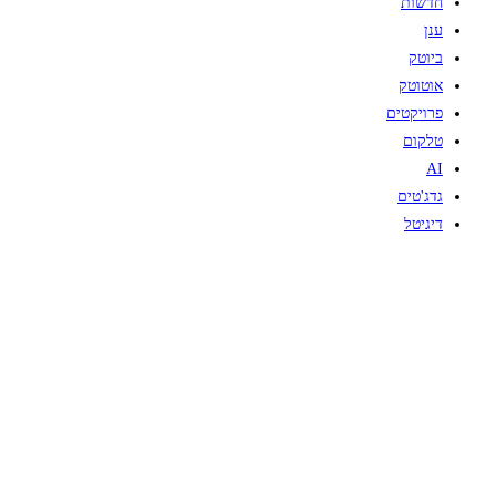
חדשות
ענן
ביוטק
אוטוטק
פרויקטים
טלקום
AI
גדג'טים
דיגיטל