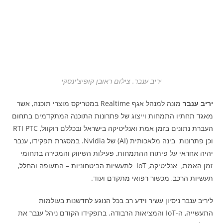
יריב ענבר. צילום ראובן קופיצ'ינסקי
יריב ענבר
מונה למנהל אגף Realtime במטריקס מוצרי תוכנה, אשר
מאגד תחתיו התמחות וייצוג של פתרונות התוכנה המתקדמים בתחום
העברת נתונים בזמן אמת ואנליטיקה בישראל ובכללם רוקוול, RTI PTC
וכן פתרונות בינה מלאכותית (AI) של Nvidia. במסגרת תפקידו, ענבר
יהיה אחראי על פיתוח ההתמחות, פעילות השיווק והמכירה בתחומי
זמן האמת, אנליטיקה, IoT לתעשיות הביטחוניות – התעופה והחלל,
תעשיות הרכב, מכשור רפואי מתקדם ועוד.
ליריב ענבר ניסיון עשיר וידע רב בכל הנוגע לחדשנות בעולמות
התעשייה, ה-IoT והמציאות הרבודה. בתפקידו הקודם ניהל ענבר את