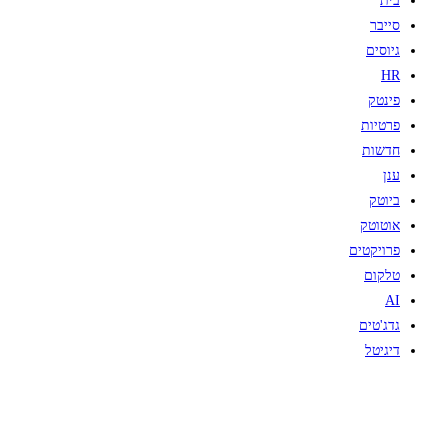
בית
סייבר
גיוסים
HR
פינטק
פרטיות
חדשות
ענן
ביוטק
אוטוטק
פרויקטים
טלקום
AI
גדג'טים
דיגיטל