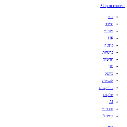
Skip to content
בית
סייבר
גיוסים
HR
פינטק
פרטיות
חדשות
ענן
ביוטק
אוטוטק
פרויקטים
טלקום
AI
גדג'טים
דיגיטל