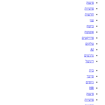
פינטק
פרטיות
חדשות
ענן
ביוטק
אוטוטק
פרויקטים
טלקום
AI
גדג'טים
דיגיטל
בית
סייבר
גיוסים
HR
פינטק
פרטיות