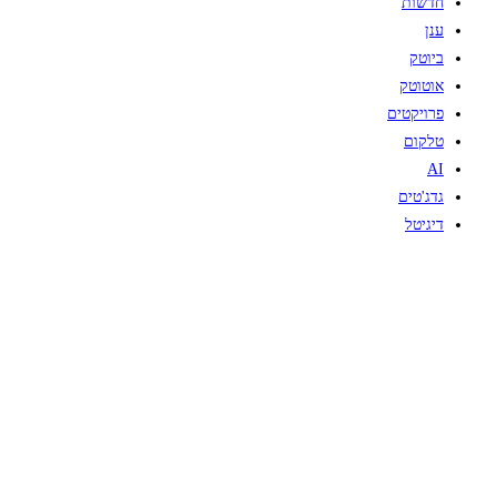
חדשות
ענן
ביוטק
אוטוטק
פרויקטים
טלקום
AI
גדג'טים
דיגיטל