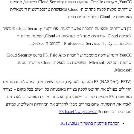
YouCC, מקבוצת Octally, עוסקת בתחום Cloud Security בישראל, מספקת
שירותים מקצה לקצה בתחום ה- Cloud ומאפשרת טרנספורמציה דיגיטאלית
מאובטחת ל- Cloud עבור ארגונים רבים.
בין השירותים שמציעה החברה אפשר למנות: פרוייקטי ,Cloud Security מיגרציה
לסביבת Cloud, שירותים מנוהלים בעולמות ה- Cloud,הטמעת פתרונות
Dynamics 365 , ו- Professional Services לתחום ה-DevSec.
YouCC הינה שותפה מוסמכת של חברת F5, Palo Alto בדגש Cloud Security,
שותפת זהב של Microsoft , משמשת גם כספקית Cloud מורשית מטעם
Microsoft.
F5 (NASDAQ: FFIV) מעניקה לעסקים, ספקי השירותים, הממשלות והמותגים
הגדולים בעולם את החופש לספק בצורה מאובטחת כל יישום בכל מקום – בצורה
מאובטחת. F5 מספקת שירותי יישומי ענן ואבטחת מידע המאפשרים לארגונים
לאמץ את התשתית שהם בוחרים מבלי להקריב את המהירות והשליטה. למידע
נוסף בקרו ב- f5.com
ובפייסבוק של F5 Israel
.
הכתבה פורסמה בתאריך
16/12/2021