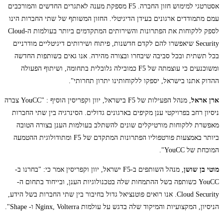
אסטרטגי למימוש חזון החברה. F5 מספקת מענה לאתגרים החדשים והמורכבים
עמם מתמודדים ארגונים בעידן הדיגיטלי. החזון המשותף של שתי החברות הינו
לספק ללקוחות את הפתרונות והשירותים המתקדמים ביותר בעולמות ה-Cloud
Security שיאפשרו להם לקדם חדשנות, פיתוח ושירותים דיגיטליים מודרניים
בכל תשתית ובכל סביבה שיבחרו ובצורה מהירה. אנו גאים בשותפות החדשה
ומשוכנעים כי עוצמתה של F5 כמובילה גלובלית בתחומה, ושיתוף הפעולה
ההדוק אתנו בישראל, יספקו ללקוחותינו יתרון תחרותי".
ארן אראל
, מנהל הפעילות של F5 בישראל, יוון וקפריסין הוסיף : "YouCC צברה
ניסיון רחב בפרויקטי ענן מקיפים בארגונים גדולים. הסינרגיה בין שתי החברות
מאפשרת ללקוחות מורטיקלים שונים להשתלב בעולמות הענן בצורה הטובה
ביותר באמצעות פורטפוליו הפתרונות המתקדם של F5 ומתודולוגית ההטמעה
המוכחת של YouCC".
מוטי בן שושן
, מנהל השותפים ב-F5 ישראל, יוון וקפריסין אמר כי: "בחרנו ב-
YouCC כשותפה בשל ההתמחות שלה בטכנולוגיות הענן, ובייחוד בתחום ה-
Cloud Security. אנו רואים פוטנציאל גדול בחיבור בין שתי החברות בשל הידע,
הניסיון, המקצועיות והמיקוד שלה בדגש על עולמות Nginx, Volterra ו- Shape".