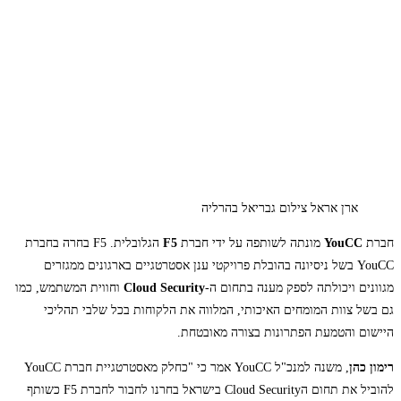
ארן אראל צילום גבריאל בהרליה
חברת
YouCC
מונתה לשותפה על ידי חברת
F5
הגלובלית. F5 בחרה בחברת
YouCC בשל ניסיונה בהובלת פרויקטי ענן אסטרטגיים בארגונים ממגזרים
מגוונים ויכולתה לספק מענה בתחום ה-
Cloud Security
וחווית המשתמש, כמו
גם בשל צוות המומחים האיכותי, המלווה את הלקוחות בכל שלבי תהליכי
היישום והטמעת הפתרונות בצורה מאובטחת.
רימון כהן
, משנה למנכ"ל YouCC אמר כי "כחלק מאסטרטגיית חברת YouCC
להוביל את תחום הCloud Security בישראל בחרנו לחבור לחברת F5 כשותף