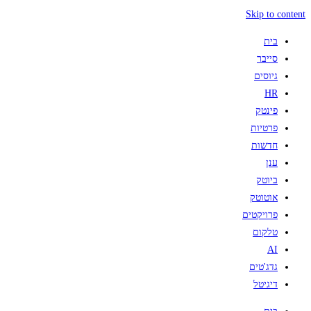
Skip to content
בית
סייבר
גיוסים
HR
פינטק
פרטיות
חדשות
ענן
ביוטק
אוטוטק
פרויקטים
טלקום
AI
גדג'טים
דיגיטל