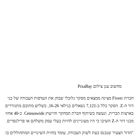
מחשוב ענן צילום PixaBay
חברת Fiverr מציגה ממצאים מסקר גלובלי שבחן את העדפות העבודה של בני
דור ה-Z. הסקר כלל כ-7,121 נשאלים בגילאי 16-26, כשליש מתוכם מתגוררים
בארצות הברית, ונעשה בשיתוף חברת המחקר והייעוץ Censuswide. כ-40 אחוז
מבני דור ה-Z השיבו כי היו מעוניינים להיות בעלי עסק משלהם או פרילנסרים.
"הדור הצעיר שנכנס כעת לשוק העבודה, עומד בחזית השינויים המתחוללים בו.