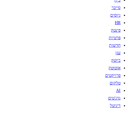
בית
סייבר
גיוסים
HR
פינטק
פרטיות
חדשות
ענן
ביוטק
אוטוטק
פרויקטים
טלקום
AI
גדג'טים
דיגיטל