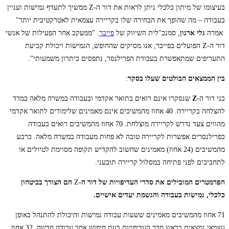
בעיצומו של מיתון כלכלי ניתן לראות את דור ה-Z ממשיך לתעדף גמישות ועניין
בעבודה – מה שהופך את הבחירה שלו בקריירה עצמאית לאטרקטיבית יותר"
אמרה
גלי ארנון
, סמנכ"לית השיווק של
פייבר
. "ממעקב אחר הפעילות של אנשי
דור ה-Z הפועלים בפייבר, אנו מסיקים שהחופש, הגמישות ויכולת קביעת
התעריפים שמתאפשרת בעבודת הפרילנסר, נתפסים כיתרון משמעותי".
בין הממצאים הבולטים שעלו בסקר
:
בני דור ה-
Z
שנסקרו אינם רואים בתואר אקדמי ובעבודה במשרה מלאה כמדד
להצלחה בקריירה. 40 אחוז מהמשיבים אינם מאמינים שלימודים לתואר אקדמי
מהווים צעד נדרש לקריירה מוצלחת. 70 אחוז מהמשיבים רואים בעבודה
כפרילנסרים אפשרות לקריירה טובה לא פחות מעבודה במשרה מלאה. כרבע
מהמשיבים (24 אחוז) מאמינים שחשוב להקדיש תקופה מסוימת לטיולים או
לתחביבים לפני פתיחה במסלול קריירה תובעני.
הפרמטרים המובילים את סדרי העדיפויות של דור ה-
Z
הם הצורך בביטחון
כלכלי, גמישות בעבודה והגשמת יעדים אישיים.
71 אחוז מהמשיבים מאמינים ששעות עבודה גמישות והיכולת להתנהל באופן
עצמאי נמצאים בראש סדר העדיפויות בעת חיפוש אחר עבודה חדשה. 32 אחוז