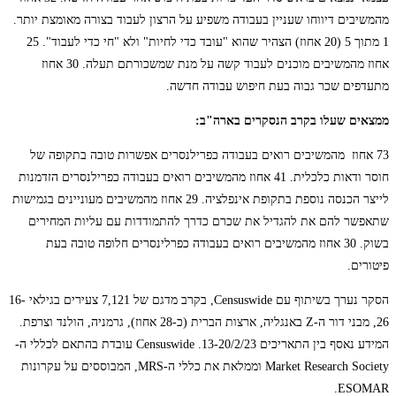
מהמשיבים דיווחו שעניין בעבודה משפיע על הרצון לעבוד בצורה מאומצת יותר.
1 מתוך 5 (20 אחוז) הצהיר שהוא "עובד כדי לחיות" ולא "חי כדי לעבוד". 25
אחוז מהמשיבים מוכנים לעבוד קשה על מנת שמשכורתם תעלה. 30 אחוז
מתעדפים שכר גבוה בעת חיפוש עבודה חדשה.
ממצאים שעלו בקרב הנסקרים בארה"ב:
73 אחוז מהמשיבים רואים בעבודה כפרילנסרים אפשרות טובה בתקופה של
חוסר ודאות כלכלית. 41 אחוז מהמשיבים רואים בעבודה כפרילנסרים הזדמנות
לייצר הכנסה נוספת בתקופת אינפלציה. 29 אחוז מהמשיבים מעוניינים בגמישות
שתאפשר להם את להגדיל את שכרם כדרך להתמודדות עם עליות המחירים
בשוק. 30 אחוז מהמשיבים רואים בעבודה כפרלינסרים חלופה טובה בעת
פיטורים.
הסקר נערך בשיתוף עם Censuswide, בקרב מדגם של 7,121 צעירים בגילאי 16-
26, מבני דור ה-Z באנגליה, ארצות הברית (כ-28 אחוז), גרמניה, הולנד וצרפת.
המידע נאסף בין התאריכים 13-20/2/23. Censuswide עובדת בהתאם לכללי ה-
Market Research Society וממלאת את כללי ה-MRS, המבוססים על עקרונות
ESOMAR.