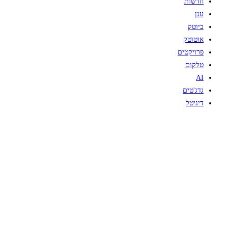
חדשות
ענן
ביוטק
אוטוטק
פרויקטים
טלקום
AI
גדג'טים
דיגיטל