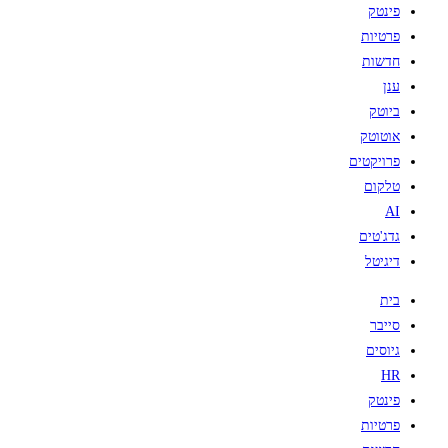
פינטק
פרטיות
חדשות
ענן
ביוטק
אוטוטק
פרויקטים
טלקום
AI
גדג'טים
דיגיטל
בית
סייבר
גיוסים
HR
פינטק
פרטיות