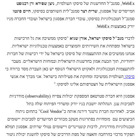
WebEx, סמנכ"ל החדשנות של סיסקו העולמית,
ניצן שפירא
ו
רן רבנזפט
המייסדים של אפסגון,
שרית רצר
סמנכ"לית השותפים בסיסקו,
חיים פינטו
סמנכ"ל הטכנולוגיות בסיסקו, עובדי חברת אפסגון בישראל ועובדי החברה מניו
יורק באמצעות WebEx.
לדברי
מנכ"ל סיסקו ישראל, אורן שגיא
"סיסקו ממשיכה את גל הרכישות
בישראל ומפתחת את השירותים והמוצרים באמצעות טכנולוגיות ישראליות.
אנחנו ממשיכים את ההתעצמות של סיסקו בישראל על ידי רכישות של חברות
ייחודיות, תוך הבעת אמון בחדשנות הישראלית ובמוחות הישראליים. מעבר
להתעצמות הטכנולוגית ולאקזיט הישראלי הנוסף יש כאן העברת מסר ברורה כי
סיסקו
העולמית ממשיכה ומחזקת את פעילותה בישראל. אני מברך את אנשי
אפסגון הישראלית על הצטרפותם אלינו לסיסקו."
אפסגון היא חברת סטרטאפ המספקת יכולות צפייה (observability) מודרניות
לסביבות ענן. הנהלתה יושבת בניו יורק ומשרדי הפיתוח שלה בתל
אביב. לאחרונה חברת גרטנר דירגה אותה כ"Cool Vendor" בתחום ניתוח
הביצועים עם מומחיות בפתרונות מעקב מבוזרים המיועדים לסביבות יישומים
וטכנולוגיות מודרניות, לרבות קונטיינרים ויישומים נטולי שרתים. אפסגון תמלא
תפקיד מרכזי בהרחבה והאצה של מפת הדרכים של סיסקו להשגת יכולת ניטור