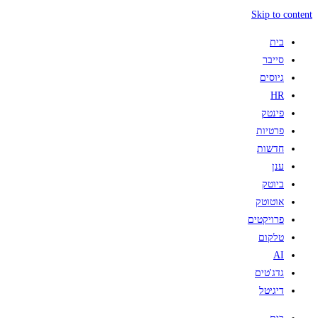
Skip to content
בית
סייבר
גיוסים
HR
פינטק
פרטיות
חדשות
ענן
ביוטק
אוטוטק
פרויקטים
טלקום
AI
גדג'טים
דיגיטל