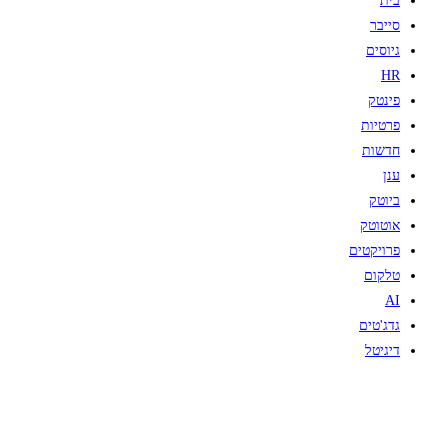
בית
סייבר
גיוסים
HR
פינטק
פרטיות
חדשות
ענן
ביוטק
אוטוטק
פרויקטים
טלקום
AI
גדג'טים
דיגיטל