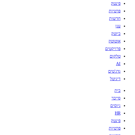
פינטק
פרטיות
חדשות
ענן
ביוטק
אוטוטק
פרויקטים
טלקום
AI
גדג'טים
דיגיטל
בית
סייבר
גיוסים
HR
פינטק
פרטיות