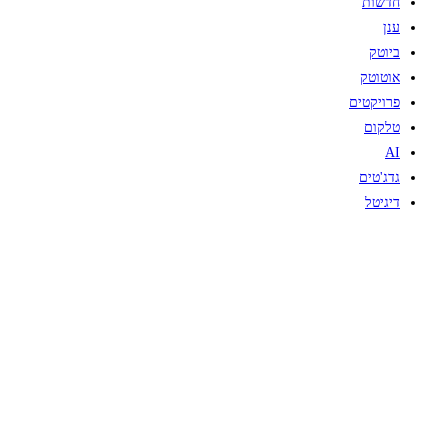
חדשות
ענן
ביוטק
אוטוטק
פרויקטים
טלקום
AI
גדג'טים
דיגיטל