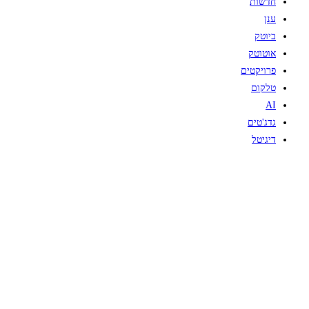
חדשות
ענן
ביוטק
אוטוטק
פרויקטים
טלקום
AI
גדג'טים
דיגיטל