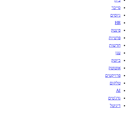
בית
סייבר
גיוסים
HR
פינטק
פרטיות
חדשות
ענן
ביוטק
אוטוטק
פרויקטים
טלקום
AI
גדג'טים
דיגיטל