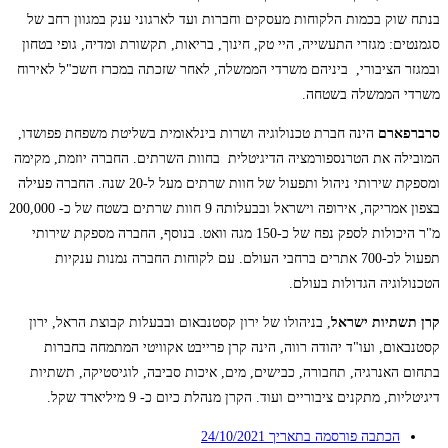
בנתח שוק בכמות הלקוחות מעסקים וחברות ועד לארגוני ענק במגוון רחב של
סגמנטים: מגזרי התעשייה, היי טק, חינוך, בריאות, תקשורת ומדיה, גופי בטחון
ובמגזר הציבורי, ביניהם משרדי הממשלה, לאחר שזכתה במכרז חשכ"ל לאירוח
משרדי הממשלה בשטחה.
סרברפארם
הינה חברת טכנולוגיה ושרות בינלאומית בשליטת משפחת פפושדו,
המובילה את הטרנספורמציה הדיגיטלית בחוות השרתים. החברה יוזמת, מקימה
ומספקת שירותי ניהול ותפעול של חוות שרתים מעל ל-20 שנה. החברה פעילה
בצפון אמריקה, אירופה וישראל ובבעלותה 9 חוות שרתים בשטח של כ- 200,000
מ"ר היכולות לספק נפח של כ-150 מגה וואט. בנוסף, החברה מספקת שירותי
תפעול לכ-700 אתרים ברחבי העולם. עם לקוחות החברה נמנות ענקיות
הטכנולוגיה הגדולות בעולם.
קרן תשתיות ישראל
, בניהולו של ירון קסטנבאום ובבעלות קבוצת הראל, ירון
קסטנבאום, ועו"ד יהודה רווה, הינה קרן פרייבט אקוויטי המתמחה בחברות
בתחום האנרגיה, תחבורה, כבישים, מים, איכות סביבה, לוגיסטיקה, תשתיות
דיגיטליות, מתקנים ציבוריים ועוד. הקרן מנהלת כיום כ- 9 מיליארד שקל.
הכתבה פורסמה בתאריך
24/10/2021