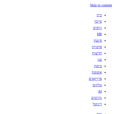
Skip to content
בית
סייבר
גיוסים
HR
פינטק
פרטיות
חדשות
ענן
ביוטק
אוטוטק
פרויקטים
טלקום
AI
גדג'טים
דיגיטל