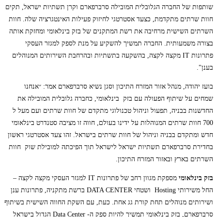
שותפות של החברה הגלובלית המובילה סרברפארם וקרן תשתיות ישראל, תקים
חוות שרתים מתקדמת, כצעד אסטרטגי לחיזוק פעילות האינטגרציה שלה. חוות
השרתים השישית מרחיבה את רשת המתקנים של בזק בינלאומי ומחזקת אותה
בצורה משמעותית. החברה תמשיך להשקיע על מנת לספק למגזר העסקי
פתרונות IT מקצה לקצה, בהשקעה בתשתיות ובהרחבת השירותים המנוהלים
בענן".
בועז יהודה, מנהל אזור המזרח התיכון וסגן נשיא סרברפארם אמר: ״אנחנו
שמחים על שיתוף הפעולה עם בזק בינלאומי, כחברה גלובלית המובילה את
החדשנות בבניה, תפעול וניהול טכנולוגי מתקדם של חוות שרתים ועם מעל ל
700 חוות שרתים המנוהלות על ידינו בעולם, חווה זו מציבה סטנדרט בינלאומי
חדש ומתקדם בבניה וניהול של חוות שרתים בישראל. זהו צעד אסטרטגי ראשון
בחדירת סרברפארם תשתיות ישראל לישראל תוך הפיכתה למובילת שוק חוות
השרתים בארץ ובאזור המזרח התיכון.
בזק בינלאומי
מספקת מגוון רחב של פתרונות IT למגזר העסקי מקצה לקצה –
החל משירותי Hosting ושטחי DATA CENTER ברשת מתקניה, פתרונות ענן
ושירותים מנוהלים תחת קורת גג אחת. כעת, עם השקת החווה השישית בשיתוף
סרברפארם, בזק בינלאומי תמשיך להיות ספק ה- Data Center הגדול בישראל