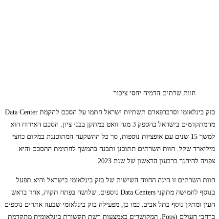
חוות שרתים הדמיה יחסי ציבור
בזק בינלאומי וסרברפארם תשתיות ישראל חתמו על הסכם להקמת Data Center
מהמתקדמים בישראל בהספק 3 מגה וואט במתקן בבני ציון. הסכם האירוח הוא
למשך 15 שנים עם אופציות נוספות, סך כל ההשקעה המתוכננת במקום כחצי
מיליארד שקל. חוות השרתים תתוכנן ותבנה בהמשך לחתימת ההסכם והיא
צפויה להיחנך ברבעון הראשון של שנת 2023.
חוות השרתים זו הינה החווה השישית של בזק בינלאומי בישראל והיא תפעל
בנוסף לחמישה מתקני Data Centers נוספים, שלושה בפתח תקוה, אחד בראש
העין ומתקן נוסף בתל אביב. כמו כן, מפעילה בזק בינלאומי שבעה אתרים נוספים
ברחבי העולם (Pops, המקושרים באמצעות רשת תקשורת בינלאומית מתקדמת