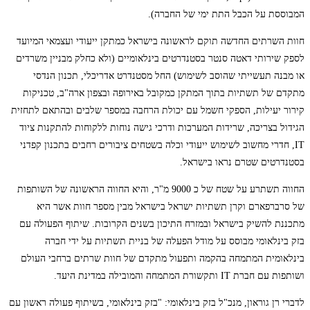
המבוססת על הכבל התת ימי של החברה).
חוות השרתים החדשה תוקם לראשונה בישראל כמתקן ייעודי ועצמאי המיועד
לספק שירותי דאטה סנטר בסטנדרטים בינלאומיים (ולא כחלק מבניין משרדים
או מבנה תעשייתי שהוסב לשימוש) החל מסטנדרט אדריכלי, תכנון הנדסי
מתקדם של תשתיות בתוך המתקן כמקובל באירופה ובצפון ארה"ב, טכניקות
קירור יעילות, הספקי חשמל עם יכולת הרחבה במספר שלבים ובהתאם לתחזית
הגידול בצריכה, שרידות המערכות ודרכי גישה נוחות ללקוחות להתקנות ציוד
IT, חדרי מחשוב לשימוש ייעודי וכלה בשטחים ציבורים רחבים בתכנון קפדני
בסטנדרטים שטרם נראו בישראל.
החווה תשתרע על שטח של כ 9000 מ"ר, והיא החווה הראשונה של השותפות
של סרברפארם וקרן תשתיות ישראל בישראל מבין מספר חוות אשר היא
מתכננת להשיק בישראל ובמזרח התיכון בשנים הקרובות. שיתוף הפעולה עם
בזק בינלאומי מבוסס על מודל הפעלה של בניית תשתיות על ידי חברה
בינלאומית המתמחה בהקמה ותפעול מתקדם של חוות שרתים ברחבי העולם
ושותפות עם חברת IT ותקשורת המתמחה והמובילה במדינת היעד.
לדברי רן גוראון, מנכ"ל בזק בינלאומי: "בזק בינלאומי, בשיתוף פעולה ראשון עם