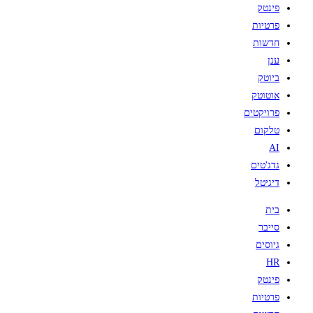
פינטק
פרטיות
חדשות
ענן
ביוטק
אוטוטק
פרויקטים
טלקום
AI
גדג'טים
דיגיטל
בית
סייבר
גיוסים
HR
פינטק
פרטיות