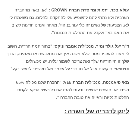
עולא בכר, ייזמית ומייסדת חברת GROWN :
"אני באה מהחברה
הערבית ולא נתתי להם להשפיע עלי להתקדם ולחלום, גם כשאמרו לי
לא. הצניעות של נשים זה כלי עזר בניהול, מאחר ואנחנו יודעות לשים
את האגו בצד ולקבל את ההחלטות הנכונות".
ד"ר יעל גולד זמיר, מנכ"לית אמבריוניקס:
"בתור יזמת חרדית, חשוב
לי מאוד להעביר מסר שלא משנה איך את מתלבשת או מאמינה, הדרך
שלך זו הייחודיות שלך ואת צריכה לשמור עליה, יש מכשולים
וסיטואציות קשות אבל אל תוותרי על עצמך ואל תקשיבי לרעשי רקע".
מאי פיאמנטה, מנכ"לית חברת VEE:
"החברה שלנו מכילה 65%
נשים. אני חושבת שנשים יודעות להזיז את כל רעשי הרקע ולקחת
החלטות נקיות וראייה את טובת החברה ".
לינק לדבריה של השרה :