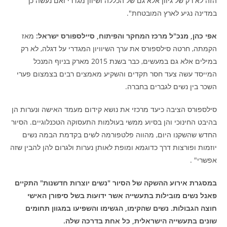
הזה לא רק של גיוון אלא גם של הכללה ושיוון מגדרי ואם נעשה כך
במדינה נגיע לארץ המובטחת".
אפי כהן, מנכ"ל מרכז המחקר והפיתוח, סיילספורס ישראל:
מאז
הקמתה, חרטה סילספורס את ערך השיוויון המגדרי על דגלה, לא רק
במילים אלא גם במעשים, כבר בשנת 2015 מארק בניוף המנכל
המייסד עשה צעד חסר תקדים והשקיע מאמצים רבים בצמצום פערי
השכר בין נשים לגברים בחברה.
סילספורס הציבה כיעד מרכזי את נושא קידום מעמד האישה ונערות הן
בהיבט החינוכי והן בסיוע ממשי בעולמות התעסוקה הטכנלוגיים. הסיור
החדש שהשקנו היום, מהווה פלטפורמה לשים בקדמת הבמה נשים
יוזמות ופורצות דרך כדוגמא ומופת לאותן נערות ולגרום להן להבין שזה
אפשרי" .
במסגרת אירוע ההשקה של הסיור "נשים יוצרות חדשנות" התקיים
פאנל נשים מובילות בתעשייה אשר ידועות בשל סיפורן האישי
חוצה הגבולות. נשים שהקימו, הגשימו והשפיעו במגוון תחומים
שונים בתעשייה הישראלית, כל אחת בדרכה שלה.