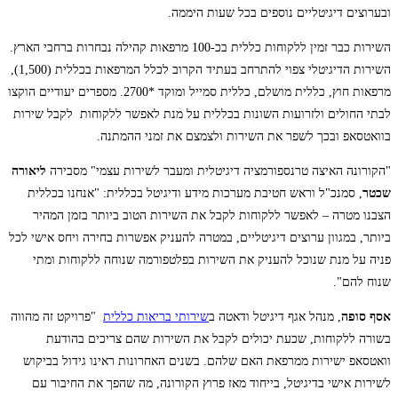
ובערוצים דיגיטליים נוספים בכל שעות היממה.
השירות כבר זמין ללקוחות כללית בכ-100 מרפאות קהילה נבחרות ברחבי הארץ.
השירות הדיגיטלי צפוי להתרחב בעתיד הקרוב לכלל המרפאות בכללית (1,500),
מרפאות חוץ, כללית מושלם, כללית סמייל ומוקד *2700. מספרים יעודיים הוקצו
לבתי החולים ולזרועות השונות בכללית על מנת לאפשר ללקוחות לקבל שירות
בוואטסאפ ובכך לשפר את השירות ולצמצם את זמני ההמתנה.
"הקורונה האיצה טרנספורמציה דיגיטלית ומעבר לשירות עצמי" מסבירה
ליאורה
שכטר
, סמנכ"ל וראש חטיבת מערכות מידע ודיגיטל בכללית: "אנחנו בכללית
הצבנו מטרה – לאפשר ללקוחות לקבל את השירות הטוב ביותר בזמן המהיר
ביותר, במגוון ערוצים דיגיטליים, במטרה להעניק אפשרות בחירה ויחס אישי לכל
פניה על מנת שנוכל להעניק את השירות בפלטפורמה שנוחה ללקוחות ומתי
שנוח להם".
אסף סופה
, מנהל אגף דיגיטל ודאטה ב
שירותי בריאות כללית
"פרויקט זה מהווה
בשורה ללקוחות, שכעת יכולים לקבל את השירות שהם צריכים בהודעת
וואטסאפ ישירות ממרפאת האם שלהם. בשנים האחרונות ראינו גידול בביקוש
לשירות אישי בדיגיטל, בייחוד מאז פרוץ הקורונה, מה שהפך את החיבור עם