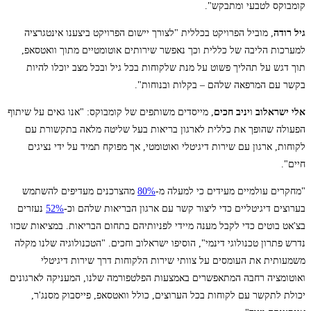
קומבוקס לטבעי ומתבקש".
גיל רודה
, מוביל הפרויקט בכללית "לצורך יישום הפרויקט ביצענו אינטגרציה
למערכות הליבה של כללית וכך נאפשר שירותים אוטומטיים מתוך וואטסאפ,
תוך דגש על תהליך פשוט על מנת שלקוחות בכל גיל ובכל מצב יוכלו להיות
בקשר עם המרפאה שלהם – בקלות ובנוחות".
אלי ישראלוב
ו
יניב חכים
, מייסדים משותפים של קומבוקס: "אנו גאים על שיתוף
הפעולה שהופך את כללית לארגון בריאות בעל שליטה מלאה בתקשורת עם
לקוחות, ארגון עם שירות דיגיטלי ואוטומטי, אך מפוקח תמיד על ידי נציגים
חיים".
"מחקרים עולמיים מעידים כי למעלה מ-
80%
מהצרכנים מעדיפים להשתמש
בערוצים דיגיטליים כדי ליצור קשר עם ארגון הבריאות שלהם וכ-
52%
נעזרים
בצ'אט בוטים כדי לקבל מענה מיידי לפניותיהם בתחום הבריאות. במציאות שכזו
נדרש פתרון טכנולוגי דינמי", הוסיפו ישראלוב וחכים. "הטכנולוגיה שלנו מקלה
משמעותית את העומסים על צוותי שירות הלקוחות דרך שירות דיגיטלי
ואוטומציה רחבה המתאפשרים באמצעות הפלטפורמה שלנו, המעניקה לארגונים
יכולת לתקשר עם לקוחות בכל הערוצים, כולל וואטסאפ, פייסבוק מסנג'ר,