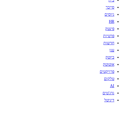
בית
סייבר
גיוסים
HR
פינטק
פרטיות
חדשות
ענן
ביוטק
אוטוטק
פרויקטים
טלקום
AI
גדג'טים
דיגיטל