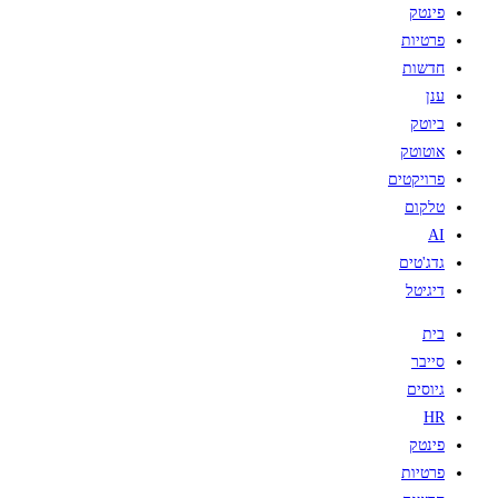
פינטק
פרטיות
חדשות
ענן
ביוטק
אוטוטק
פרויקטים
טלקום
AI
גדג'טים
דיגיטל
בית
סייבר
גיוסים
HR
פינטק
פרטיות