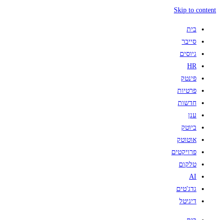
Skip to content
בית
סייבר
גיוסים
HR
פינטק
פרטיות
חדשות
ענן
ביוטק
אוטוטק
פרויקטים
טלקום
AI
גדג'טים
דיגיטל