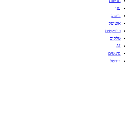
חדשות
ענן
ביוטק
אוטוטק
פרויקטים
טלקום
AI
גדג'טים
דיגיטל