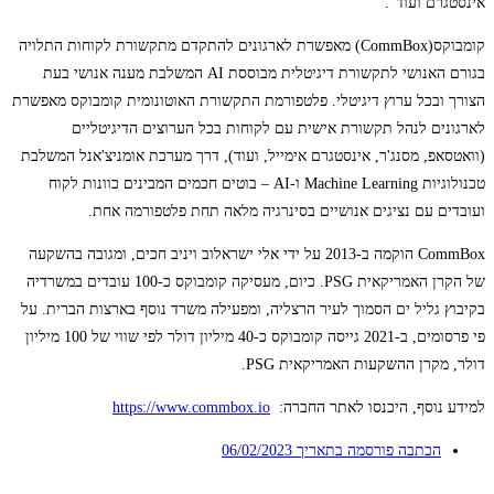
אינסטגרם ועוד".
קומבוקס(CommBox) מאפשרת לארגונים להתקדם מתקשורת לקוחות התלויה
בגורם האנושי לתקשורת דיגיטלית מבוססת AI המשלבת מענה אנושי בעת
הצורך ובכל ערוץ דיגיטלי. פלטפורמת התקשורת האוטונומית קומבוקס מאפשרת
לארגונים לנהל תקשורת אישית עם לקוחות בכל הערוצים הדיגיטליים
(וואטסאפ, מסנג'ר, אינסטגרם אימייל, ועוד), דרך מערכת אומניצ'אנל המשלבת
טכנולוגיות Machine Learning ו-AI – בוטים חכמים המבינים כוונות לקוח
ועובדים עם נציגים אנושיים בסינרגיה מלאה תחת פלטפורמה אחת.
CommBox הוקמה ב-2013 על ידי אלי ישראלוב ויניב חכים, ומגובה בהשקעה
של הקרן האמריקאית PSG. כיום, מעסיקה קומבוקס כ-100 עובדים במשרדיה
בקיבוץ גליל ים הסמוך לעיר הרצליה, ומפעילה משרד נוסף בארצות הברית. על
פי פרסומים, ב-2021 גייסה קומבוקס כ-40 מיליון דולר לפי שווי של 100 מיליון
דולר, מקרן ההשקעות האמריקאית PSG.
למידע נוסף, היכנסו לאתר החברה:
https://www.commbox.io
הכתבה פורסמה בתאריך
06/02/2023