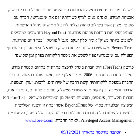
"יש לנו מערכת יחסים ותיקה ומבוססת עם אינטגרטורים מובילים רבים בשוק
אבטחת המידע, ואנחנו גאים לצרף לשורותינו גם את אינטגריטי, חברה עם
מוניטין מצוין אשר בשילוב כוחות נצליח להוביל את שוק ניהול ההרשאות
האוניברסלי ואת הרחבת פריסת פתרונות BeyondTrust הנחשבים למובילים
ולטובים ביותר בשוק" אומר
אלון יעקב
, מנכ"ל פורטק. "כבר היום פתרונות
BeyondTrust משמשים עשרות לקוחות בשוק הישראלי ואני מעריך כי שיתוף
הפעולה עם אינטגריטי צפוי לשלש את מספר הלקוחות בפרק זמן של שנה."
פורטק (ForeTech) היא חברת בוטיק להפצת פתרונות בתחום אבטחת מידע
וסייבר. החברה נוסדה ב- 2006 על ידי אלון יעקב, אשר עומד בראשה גם היום.
החברה מספקת ללקוחותיה קשת רחבה של שירותים, לרבות: יעוץ, הטמעה,
הדרכה ותמיכה. בין לקוחותיה: משרדי ממשלה, גופים ביטחוניים, גופי בריאות,
חברות תקשורת, פיננסים, תעשייה והייטק מן המובילים בישראל. ForeTech היא
המפיצה הבלעדית בארץ של BeyondTrust אשר זכתה זו השנה השלישית
ברציפות להימנות על החברות המובילות בריבוע הקסם של גרטנר, בקטגוריית
Privileged Access Management. לאתר החברה:
www.fore-t.com
הכתבה פורסמה בתאריך
09/12/2021