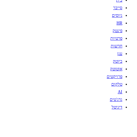
בית
סייבר
גיוסים
HR
פינטק
פרטיות
חדשות
ענן
ביוטק
אוטוטק
פרויקטים
טלקום
AI
גדג'טים
דיגיטל