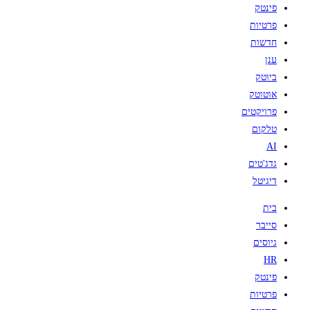
פינטק
פרטיות
חדשות
ענן
ביוטק
אוטוטק
פרויקטים
טלקום
AI
גדג'טים
דיגיטל
בית
סייבר
גיוסים
HR
פינטק
פרטיות