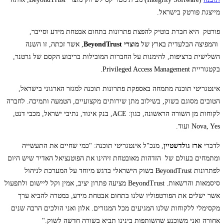
מייצגת פורטק בישראל.
פורטק היא חברת בוטיק להפצת פתרונות בתחום אבטחת מידע וסייבר,
והמפיצה הבלעדית בארץ של
מוצרי BeyondTrust
, אשר זכתה, זו השנה
השלישית ברציפות, להימנות על החברות המובילות בריבוע הקסם של גרטנר,
בקטגוריית Privileged Access Management.
אינטגריטי תוכנה מתמחה באספקת פתרונות תוכנה למגזר הארגוני בישראל,
הטובים מסוגם בשוק, בשילוב מתן שירותים מקצועיים, הטמעה ותמיכה. לחברה
לקוחות מן השורה הראשונה, כגון: ACE, בנק איגוד, נתיבי ישראל, מכבי דנט,
Nova, Yes ועוד.
לדברי
ארז גולדשטיין
, מנכ"ל אינטגריטי תוכנה: "כמי שחיים את התעשייה
ומתמחים בעולם של הזדהות מאובטחת זיהינו את הפוטנציאל האדיר שיש היום
לפתרונות BeyondTrust בשוק הישראלי בדגש מיוחד על המערכת לניהול
סיסמאות והרשאות. BeyondTrust מציעה פתרון יציב, אמין וקל ליישום ולתפעול
אשר ישלים את הפורטפוליו שלנו בתחום אבטחת מידע, במטרה להביא ערך
מקסימלי ללקוחות שלנו המגיעים מכל המגזרים. אלון ואני הולכים הרבה שנים
אחורה ואני משוכנע שהשותפות בינינו תביא בשורה חדשה לשוק."