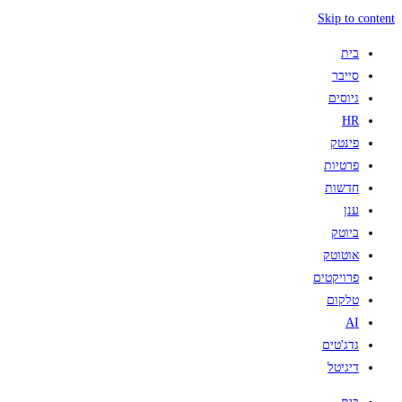
Skip to content
בית
סייבר
גיוסים
HR
פינטק
פרטיות
חדשות
ענן
ביוטק
אוטוטק
פרויקטים
טלקום
AI
גדג'טים
דיגיטל