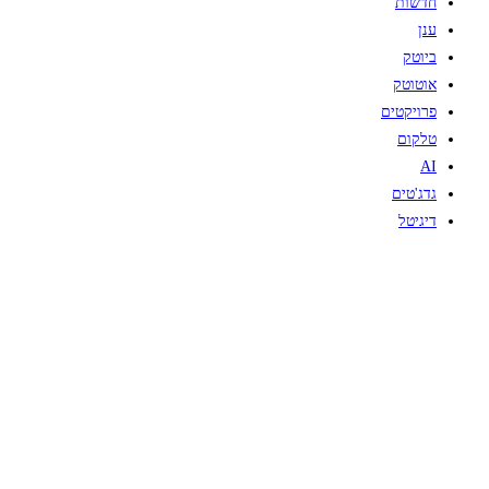
חדשות
ענן
ביוטק
אוטוטק
פרויקטים
טלקום
AI
גדג'טים
דיגיטל