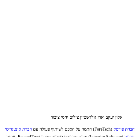
אלון יעקב וארז גולדשטיין צילום יחסי ציבור
חברת פורטק
(ForeTech) חתמה על הסכם לשיתוף פעולה עם
חברת אינטגריטי
תוכנה
(Integrity Software) מבית מטריקס לשיווק מוצרי BeyondTrust, אותה