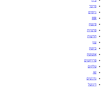
בית
סייבר
גיוסים
HR
פינטק
פרטיות
חדשות
ענן
ביוטק
אוטוטק
פרויקטים
טלקום
AI
גדג'טים
דיגיטל