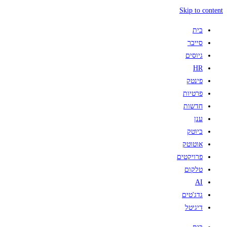
Skip to content
בית
סייבר
גיוסים
HR
פינטק
פרטיות
חדשות
ענן
ביוטק
אוטוטק
פרויקטים
טלקום
AI
גדג'טים
דיגיטל