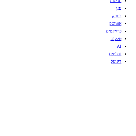
חדשות
ענן
ביוטק
אוטוטק
פרויקטים
טלקום
AI
גדג'טים
דיגיטל