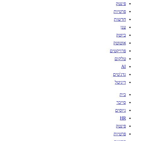
פינטק
פרטיות
חדשות
ענן
ביוטק
אוטוטק
פרויקטים
טלקום
AI
גדג'טים
דיגיטל
בית
סייבר
גיוסים
HR
פינטק
פרטיות