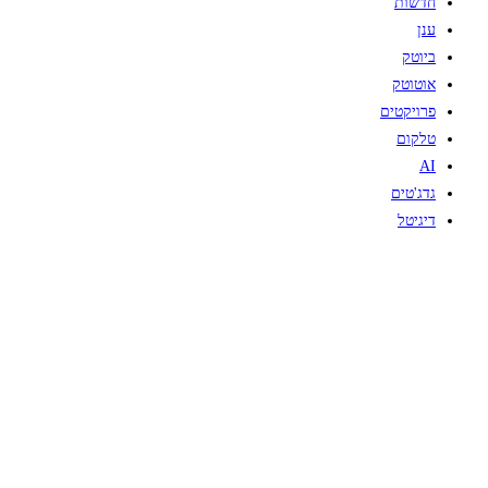
חדשות
ענן
ביוטק
אוטוטק
פרויקטים
טלקום
AI
גדג'טים
דיגיטל