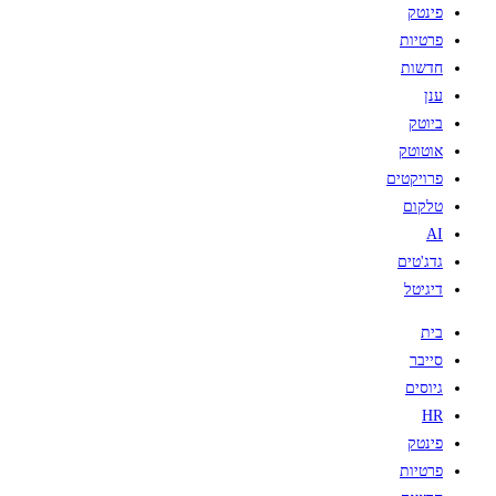
פינטק
פרטיות
חדשות
ענן
ביוטק
אוטוטק
פרויקטים
טלקום
AI
גדג'טים
דיגיטל
בית
סייבר
גיוסים
HR
פינטק
פרטיות