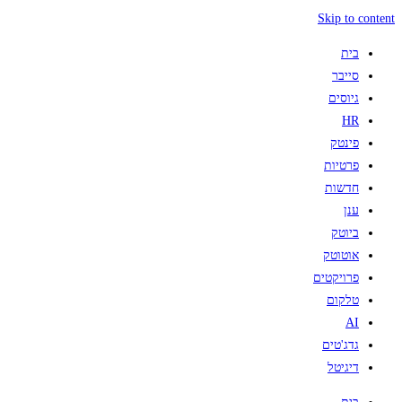
Skip to content
בית
סייבר
גיוסים
HR
פינטק
פרטיות
חדשות
ענן
ביוטק
אוטוטק
פרויקטים
טלקום
AI
גדג'טים
דיגיטל