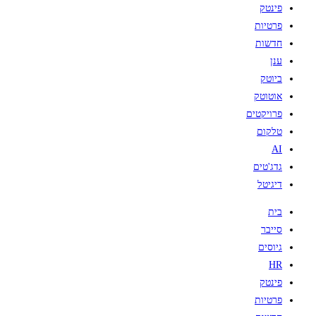
פינטק
פרטיות
חדשות
ענן
ביוטק
אוטוטק
פרויקטים
טלקום
AI
גדג'טים
דיגיטל
בית
סייבר
גיוסים
HR
פינטק
פרטיות