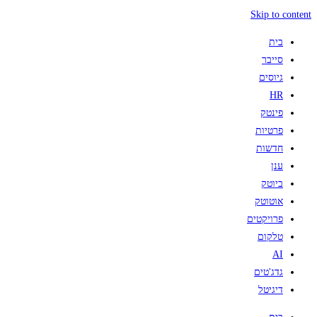
Skip to content
בית
סייבר
גיוסים
HR
פינטק
פרטיות
חדשות
ענן
ביוטק
אוטוטק
פרויקטים
טלקום
AI
גדג'טים
דיגיטל