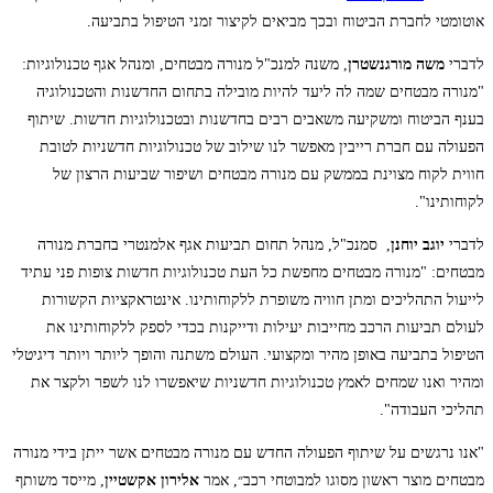
אוטומטי לחברת הביטוח ובכך מביאים לקיצור זמני הטיפול בתביעה.
לדברי
משה מורגנשטרן
, משנה למנכ"ל מנורה מבטחים, ומנהל אגף טכנולוגיות:
"מנורה מבטחים שמה לה ליעד להיות מובילה בתחום החדשנות והטכנולוגיה
בענף הביטוח ומשקיעה משאבים רבים בחדשנות ובטכנולוגיות חדשות. שיתוף
הפעולה עם חברת רייבין מאפשר לנו שילוב של טכנולוגיות חדשניות לטובת
חווית לקוח מצוינת בממשק עם מנורה מבטחים ושיפור שביעות הרצון של
לקוחותינו".
לדברי
יוגב יוחנן
, סמנכ"ל, מנהל תחום תביעות אגף אלמנטרי בחברת מנורה
מבטחים: "מנורה מבטחים מחפשת כל העת טכנולוגיות חדשות צופות פני עתיד
לייעול התהליכים ומתן חוויה משופרת ללקוחותינו. אינטראקציות הקשורות
לעולם תביעות הרכב מחייבות יעילות ודייקנות בכדי לספק ללקוחותינו את
הטיפול בתביעה באופן מהיר ומקצועי. העולם משתנה והופך ליותר ויותר דיגיטלי
ומהיר ואנו שמחים לאמץ טכנולוגיות חדשניות שיאפשרו לנו לשפר ולקצר את
תהליכי העבודה".
"אנו נרגשים על שיתוף הפעולה החדש עם מנורה מבטחים אשר ייתן בידי מנורה
מבטחים מוצר ראשון מסוגו למבוטחי רכב״, אמר
אלירון אקשטיין
, מייסד משותף