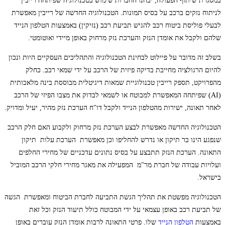
במסגרת שיתוף הפעולה, יבחנו החברות שימוש בטכנולוגיה שפיתחה רייבין
לניתוח נזקים ברכב על בסיס תמונות. הטכנולוגיה החדשה של רייבין מאפשרת
לבעלי פוליסת ביטוח רכב להגיש תביעת רכב (נזיקין) באמצעות הטלפון הנייד
שלהם ולקבל את אומדן הנזק והערכת נזק מרחוק באופן מיידי ואוטומטי.
בשלב זה מדובר על פיילוט לבחינת הטכנולוגיה והתהליכים העסקיים היות ונכון
להיום הרגולציה מחייבת בדיקה פיזית של הרכב על ידי שמאי רכב. כחלק
מהפרויקט, תספק רייבין טכנולוגיית שמאות דיגיטלית מבוססת בינה מלאכותית
(AI) שפיתחה המאפשרת למבוטח או לשמאי לבדוק את מצבו הפיזי של הרכב
לאחר תאונה, ישירות מהטלפון הנייד ולקבל דו"ח הערכת נזק מהיר, יעיל ומדויק.
הטכנולוגיה החדשה מאפשרת לבצע הערכת נזק מרחוק ולקבוע האם חלק הרכב
שנפגע הינו בר תיקון או נדרש להחליפו וכן מאפשרת הערכת עלות תיקון
התאונה. הערכת הנזק תתבצע על בסיס נתונים עדכניים של מחירי החלפים
ועלויות עבודה של חברת מר"מ המפעילה את מאגר מחירי חלקי הרכב המוביל
בישראל.
הטכנולוגיה מפשטת את תהליך הגשת התביעה לחברת הביטוח ומאפשרת הגשה
של תביעת רכב באופן עצמאי על ידי המבוטח כולל תיעוד הנזק וכל זאת
באמצעות
הטלפון הנייד
שלו. פרטי התאונה לרבות אומדן הנזק עוברים באופן