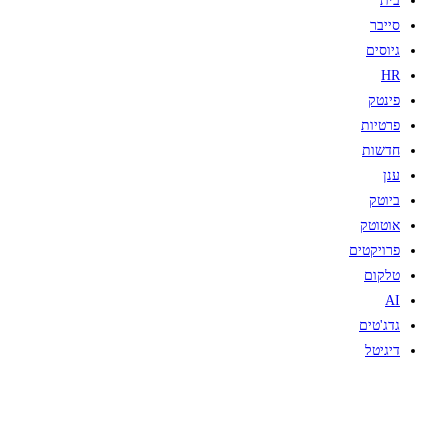
בית
סייבר
גיוסים
HR
פינטק
פרטיות
חדשות
ענן
ביוטק
אוטוטק
פרויקטים
טלקום
AI
גדג'טים
דיגיטל