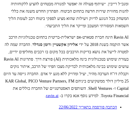
ומנכ״ל רייבין. ״שיתוף פעולה זה יאפשר למנורה מבטחים להציע ללקוחותיה
להנות מחווית שירות חדשה בתחום הביטוח. הפתרון החדש משנה את כללי
המשחק בכל הנוגע לדיוק ויעילות שהוא מציע לספקי ביטוח רכב לעומת הליך
השמאות המסורתי המעכב ומייקר את הליך התביעה״.
Ravin AI הינה חברת סטארט-אפ ישראלית-בריטית בתחום טכנולוגיות הרכב
אשר הוקמה בשנת 2018 על ידי
אלירון אקשטיין
ו
רומן סנדלר
. החברה שמה לה
למטרה לייעל את נושא בדיקות הרכבים בכל מקום בו רכבים מחליפים ידיים,
בעזרת שימוש בטכנולוגית בינה מלאכותית (AI) פורצת דרך. פתרונות Ravin AI
עושים שימוש בבינה מלאכותית לבדיקת מצבו הפיזי של הרכב, איתור נזקים
וקבלת דו"ח הערכה מהיר, יעיל ומדויק ללא מגע יד אדם. החברה גייסה עד היום
25 מיליון דולר ממשקיעים ביניהם KAR Global, PICO Venture Partners, FM
Capital ו- Shell Ventures. השותפים האסטרטגיים של החברה כוללים את
Toyota Financial. למידע נוסף אנא בקרו ב-
ravin.ai
.
הכתבה פורסמה בתאריך
22/06/2022