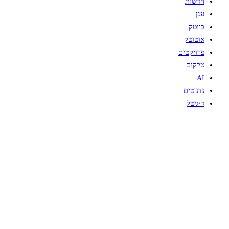
חדשות
ענן
ביוטק
אוטוטק
פרויקטים
טלקום
AI
גדג'טים
דיגיטל