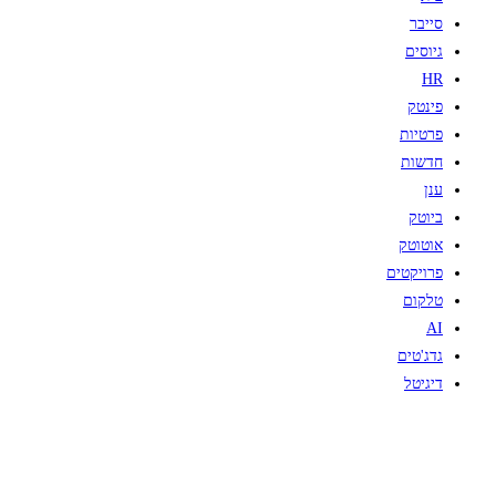
סייבר
גיוסים
HR
פינטק
פרטיות
חדשות
ענן
ביוטק
אוטוטק
פרויקטים
טלקום
AI
גדג'טים
דיגיטל