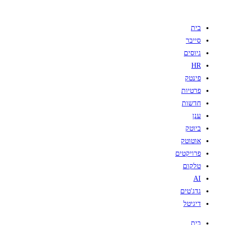
בית
סייבר
גיוסים
HR
פינטק
פרטיות
חדשות
ענן
ביוטק
אוטוטק
פרויקטים
טלקום
AI
גדג'טים
דיגיטל
בית