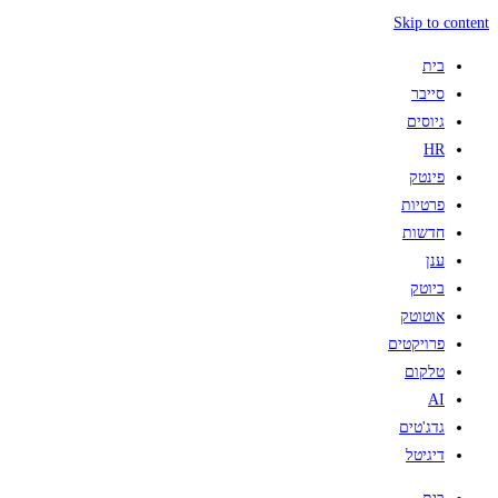
Skip to content
בית
סייבר
גיוסים
HR
פינטק
פרטיות
חדשות
ענן
ביוטק
אוטוטק
פרויקטים
טלקום
AI
גדג'טים
דיגיטל