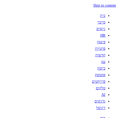
Skip to content
בית
סייבר
גיוסים
HR
פינטק
פרטיות
חדשות
ענן
ביוטק
אוטוטק
פרויקטים
טלקום
AI
גדג'טים
דיגיטל