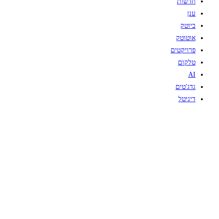
חדשות
ענן
ביוטק
אוטוטק
פרויקטים
טלקום
AI
גדג'טים
דיגיטל