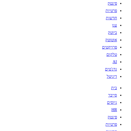
פינטק
פרטיות
חדשות
ענן
ביוטק
אוטוטק
פרויקטים
טלקום
AI
גדג'טים
דיגיטל
בית
סייבר
גיוסים
HR
פינטק
פרטיות