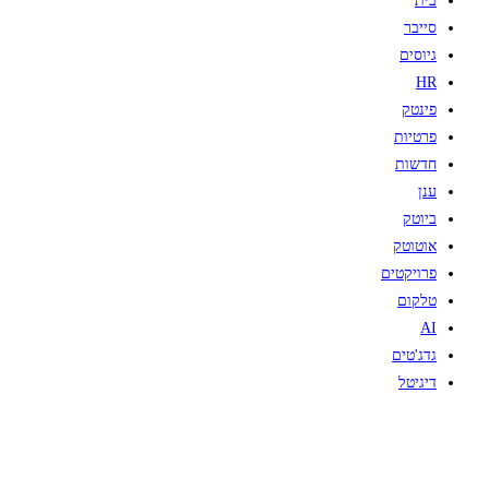
בית
סייבר
גיוסים
HR
פינטק
פרטיות
חדשות
ענן
ביוטק
אוטוטק
פרויקטים
טלקום
AI
גדג'טים
דיגיטל