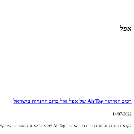
אפל
רכיב האיתור AirTag של אפל אזל ברוב החנויות בישראל
14/07/2022
לקראת עונת הנסיעות הפך רכיב האיתור AirTag של אפל לאחד המוצרים המבוקשים ביותר על ידי נוסעים. לאור העומסים הכבדים בשדות התעופה והחשש מאובדן מזוודות, רוכשים