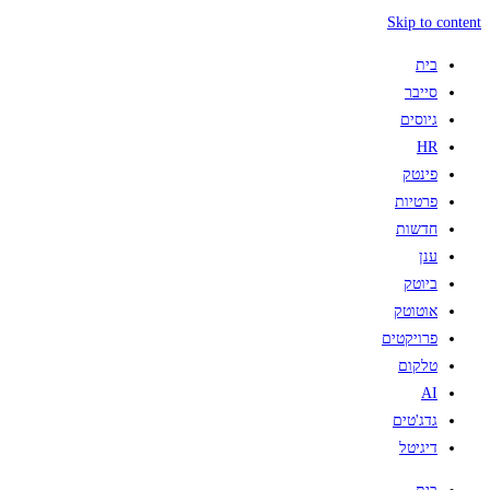
Skip to content
בית
סייבר
גיוסים
HR
פינטק
פרטיות
חדשות
ענן
ביוטק
אוטוטק
פרויקטים
טלקום
AI
גדג'טים
דיגיטל