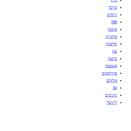
בית
סייבר
גיוסים
HR
פינטק
פרטיות
חדשות
ענן
ביוטק
אוטוטק
פרויקטים
טלקום
AI
גדג'טים
דיגיטל