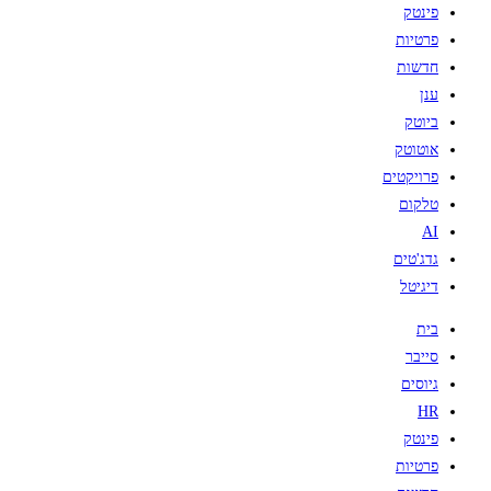
פינטק
פרטיות
חדשות
ענן
ביוטק
אוטוטק
פרויקטים
טלקום
AI
גדג'טים
דיגיטל
בית
סייבר
גיוסים
HR
פינטק
פרטיות