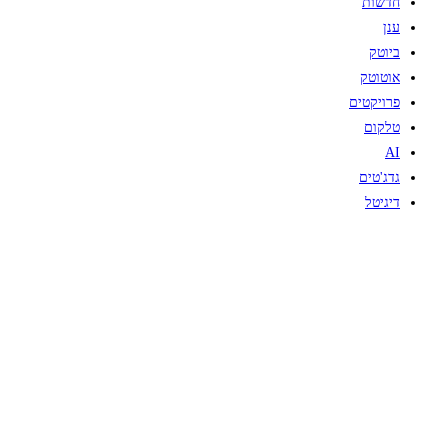
חדשות
ענן
ביוטק
אוטוטק
פרויקטים
טלקום
AI
גדג'טים
דיגיטל