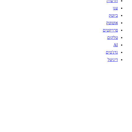
חדשות
ענן
ביוטק
אוטוטק
פרויקטים
טלקום
AI
גדג'טים
דיגיטל