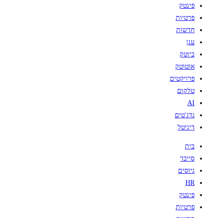
פינטק
פרטיות
חדשות
ענן
ביוטק
אוטוטק
פרויקטים
טלקום
AI
גדג'טים
דיגיטל
בית
סייבר
גיוסים
HR
פינטק
פרטיות