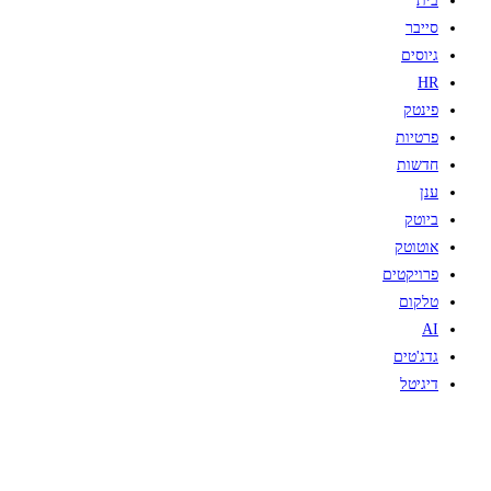
בית
סייבר
גיוסים
HR
פינטק
פרטיות
חדשות
ענן
ביוטק
אוטוטק
פרויקטים
טלקום
AI
גדג'טים
דיגיטל