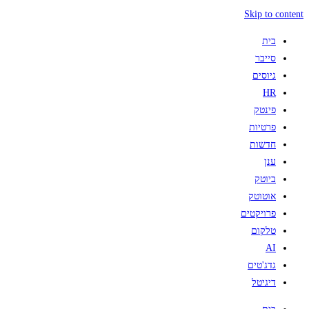
Skip to content
בית
סייבר
גיוסים
HR
פינטק
פרטיות
חדשות
ענן
ביוטק
אוטוטק
פרויקטים
טלקום
AI
גדג'טים
דיגיטל