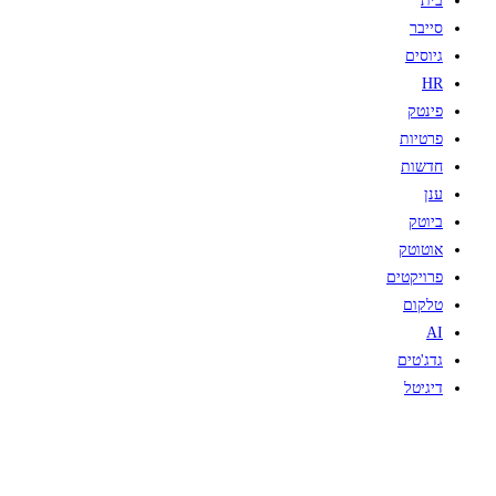
בית
סייבר
גיוסים
HR
פינטק
פרטיות
חדשות
ענן
ביוטק
אוטוטק
פרויקטים
טלקום
AI
גדג'טים
דיגיטל