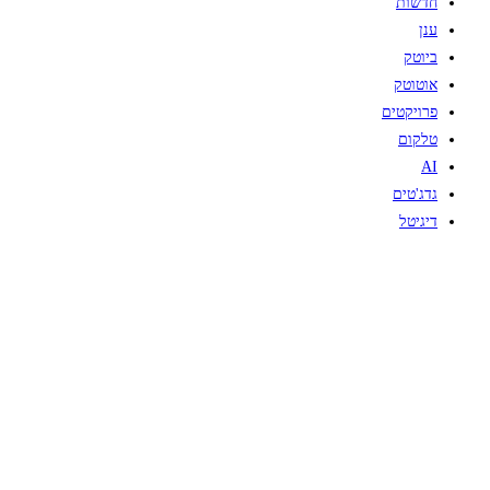
חדשות
ענן
ביוטק
אוטוטק
פרויקטים
טלקום
AI
גדג'טים
דיגיטל