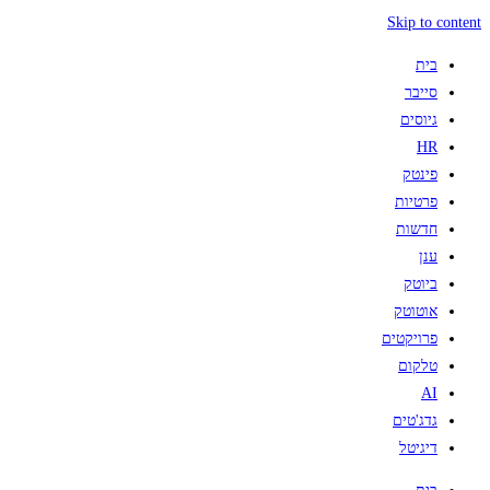
Skip to content
בית
סייבר
גיוסים
HR
פינטק
פרטיות
חדשות
ענן
ביוטק
אוטוטק
פרויקטים
טלקום
AI
גדג'טים
דיגיטל