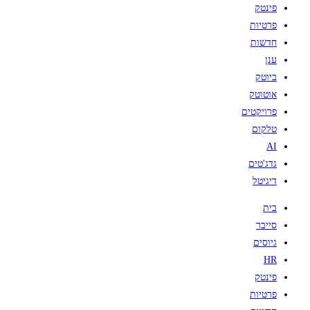
פינטק
פרטיות
חדשות
ענן
ביוטק
אוטוטק
פרויקטים
טלקום
AI
גדג'טים
דיגיטל
בית
סייבר
גיוסים
HR
פינטק
פרטיות