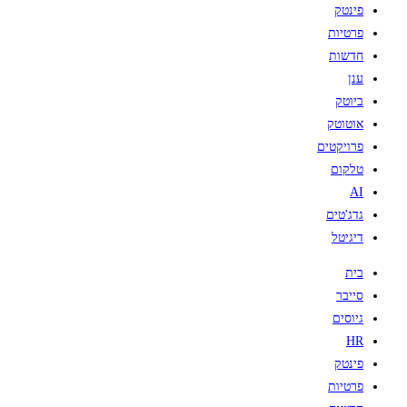
פינטק
פרטיות
חדשות
ענן
ביוטק
אוטוטק
פרויקטים
טלקום
AI
גדג'טים
דיגיטל
בית
סייבר
גיוסים
HR
פינטק
פרטיות