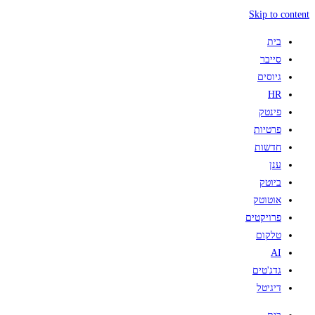
Skip to content
בית
סייבר
גיוסים
HR
פינטק
פרטיות
חדשות
ענן
ביוטק
אוטוטק
פרויקטים
טלקום
AI
גדג'טים
דיגיטל