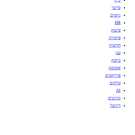
בית
סייבר
גיוסים
HR
פינטק
פרטיות
חדשות
ענן
ביוטק
אוטוטק
פרויקטים
טלקום
AI
גדג'טים
דיגיטל