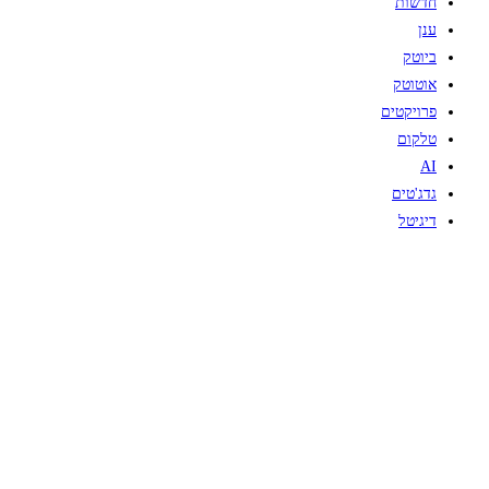
חדשות
ענן
ביוטק
אוטוטק
פרויקטים
טלקום
AI
גדג'טים
דיגיטל