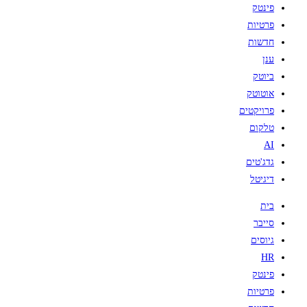
פינטק
פרטיות
חדשות
ענן
ביוטק
אוטוטק
פרויקטים
טלקום
AI
גדג'טים
דיגיטל
בית
סייבר
גיוסים
HR
פינטק
פרטיות