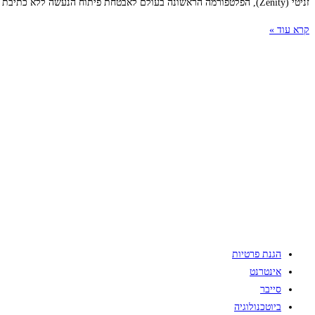
זניטי (Zenity), הפלטפורמה הראשונה בעולם לאבטחת פיתוח הנעשה ללא כתיבת קוד במערכות לואו קוד/ נו קוד (Low-Code/No-Code, ממשק ויזואלי שלא דורש כתיבת קוד אלא מבוסס
קרא עוד »
הגנת פרטיות
אינטרנט
סייבר
ביוטכנולוגיה