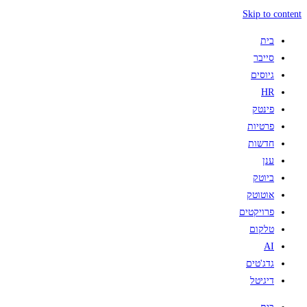
Skip to content
בית
סייבר
גיוסים
HR
פינטק
פרטיות
חדשות
ענן
ביוטק
אוטוטק
פרויקטים
טלקום
AI
גדג'טים
דיגיטל