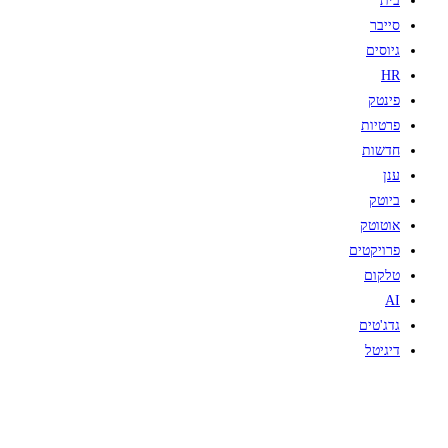
בית
סייבר
גיוסים
HR
פינטק
פרטיות
חדשות
ענן
ביוטק
אוטוטק
פרויקטים
טלקום
AI
גדג'טים
דיגיטל