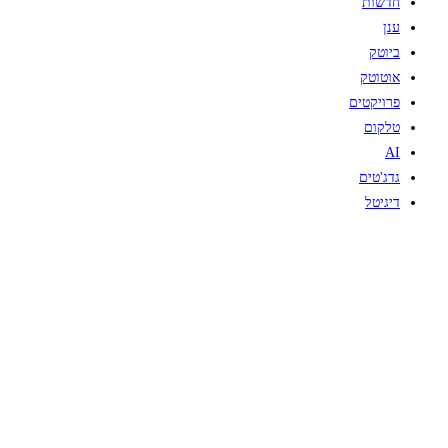
חדשות
ענן
ביוטק
אוטוטק
פרויקטים
טלקום
AI
גדג'טים
דיגיטל