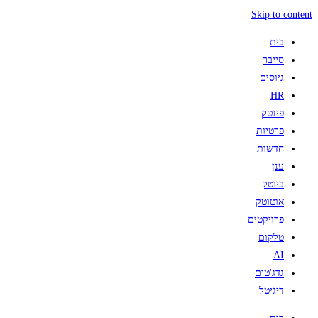
Skip to content
בית
סייבר
גיוסים
HR
פינטק
פרטיות
חדשות
ענן
ביוטק
אוטוטק
פרויקטים
טלקום
AI
גדג'טים
דיגיטל