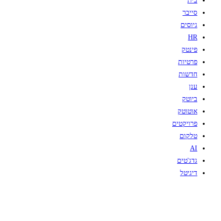
בית
סייבר
גיוסים
HR
פינטק
פרטיות
חדשות
ענן
ביוטק
אוטוטק
פרויקטים
טלקום
AI
גדג'טים
דיגיטל