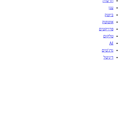
חדשות
ענן
ביוטק
אוטוטק
פרויקטים
טלקום
AI
גדג'טים
דיגיטל