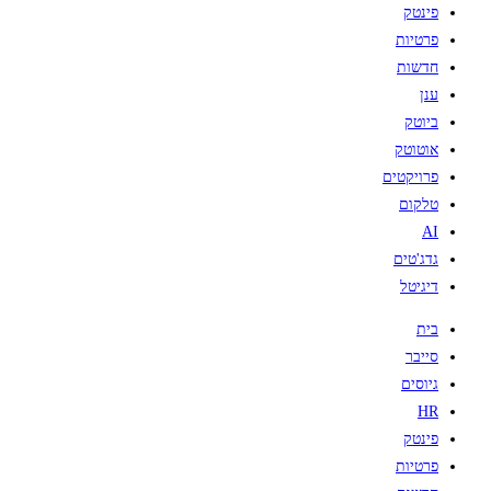
פינטק
פרטיות
חדשות
ענן
ביוטק
אוטוטק
פרויקטים
טלקום
AI
גדג'טים
דיגיטל
בית
סייבר
גיוסים
HR
פינטק
פרטיות