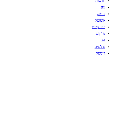
חדשות
ענן
ביוטק
אוטוטק
פרויקטים
טלקום
AI
גדג'טים
דיגיטל