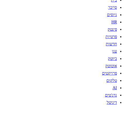
בית
סייבר
גיוסים
HR
פינטק
פרטיות
חדשות
ענן
ביוטק
אוטוטק
פרויקטים
טלקום
AI
גדג'טים
דיגיטל