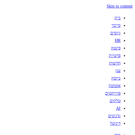
Skip to content
בית
סייבר
גיוסים
HR
פינטק
פרטיות
חדשות
ענן
ביוטק
אוטוטק
פרויקטים
טלקום
AI
גדג'טים
דיגיטל