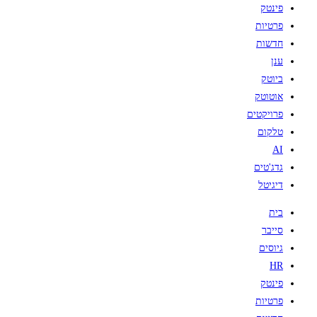
פינטק
פרטיות
חדשות
ענן
ביוטק
אוטוטק
פרויקטים
טלקום
AI
גדג'טים
דיגיטל
בית
סייבר
גיוסים
HR
פינטק
פרטיות