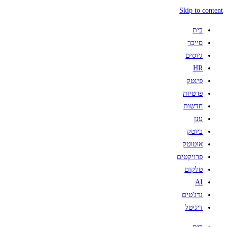
Skip to content
בית
סייבר
גיוסים
HR
פינטק
פרטיות
חדשות
ענן
ביוטק
אוטוטק
פרויקטים
טלקום
AI
גדג'טים
דיגיטל