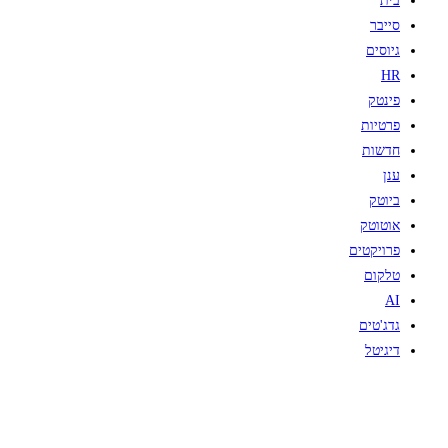
בית
סייבר
גיוסים
HR
פינטק
פרטיות
חדשות
ענן
ביוטק
אוטוטק
פרויקטים
טלקום
AI
גדג'טים
דיגיטל