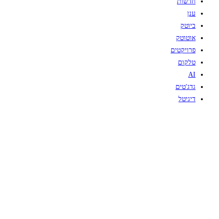
חדשות
ענן
ביוטק
אוטוטק
פרויקטים
טלקום
AI
גדג'טים
דיגיטל