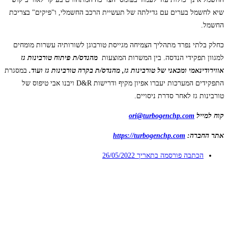
שיא לחשמל בערים עם גדילתה של תעשיית הרכב החשמלי, ו"פיקים" בצריכת
החשמל.
כחלק בלתי נפרד מתהליך הצמיחה מגייסת טורבוגן לשורותיה עשרות מומחים
למגוון תפקידי הנדסה. בין המשרות המוצעות
מהנדס/ת פיתוח טורבינות גז
אווירודינאמי ומכאני של טורבינות גז, מהנדס/ת בקרה טורבינות גז ועוד.
במסגרת
התפקידים המערכות יעברו אפיון מקיף ודרישות D&R ויבנו אבי טיפוס של
טורבינות גז לאחר סדרת ניסויים.
קוח למייל
ori@turbogenchp.com
אתר החברה:
https://turbogenchp.com
הכתבה פורסמה בתאריך
26/05/2022