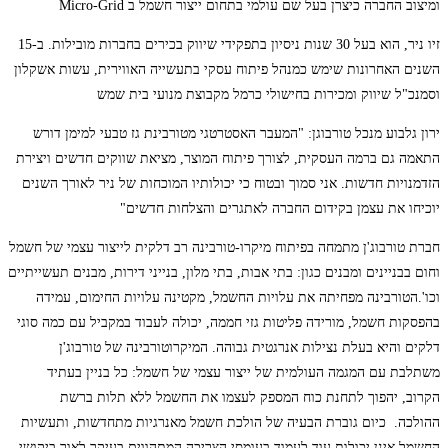
ומיצוב החברה כיצרן בעל שם עולמי בתחום ייצור חשמל ב Micro-Grid
זיו ניר, הוא בעל 30 שנות ניסיון בתפקידי שיווק בכירים בחברות מובילות. ב-15
השנים האחרונות שימש כמנהל פיתוח עסקי בתעשייה האווירית, עשות אשקלון
וסמנכ"ל שיווק ומכירות בחישולי כרמל מקבוצת מנועי בית שמש
ירון גלבוע מנכל טורבוגן: "המעבר האסטרטגי מטורבינת גז טבעי למימן דורש
התאמה גם ברמה העסקית, לצורך פיתוח המוצר, מציאת שווקים חדשים ויצירת
הזדמנויות חדשות. אני סמוך ובטוח כי יכולותיו המוכחות של ניר לאורך השנים
יוכיחו את עצמן בקידום החברה לאתגרים והצלחות חדשים"
חברת טורבוג'ן מתמחה בפיתוח מיקרו-טורבינה רב דלקית לייצור עצמי של חשמל
וחום בבניינים ומבנים כגון: בתי אבות, בתי מלון, בנייני דירות, מבנים תעשייתיים
וכו'.הטורבינה מפחיתה את עלויות החשמל, מקטינה עלויות החימום, עמידה
בהפסקות חשמל, מורידה פליטות גזי חממה, יכולה לעבוד במקביל עם כמה סוגי
דלקים והיא בעלת נצילות אנרגטית גבוהה. המיקרוטורבינה של טורבוג'ן
משתלבת עם המגמה העולמית של ייצור עצמי של חשמל: כל בניין בעתיד
הקרוב, יהפוך לתחנת כוח המספק לעצמו את החשמל ללא תלות ברשת
ההולכה. כיום גוברת הבעיה של הולכת חשמל מאנרגיות מתחדשות, ותעשיות
החשמל אינן יכולות עוד לעמוד בעומסי הצריכה המתהווים בעיקר לאור ביקושי