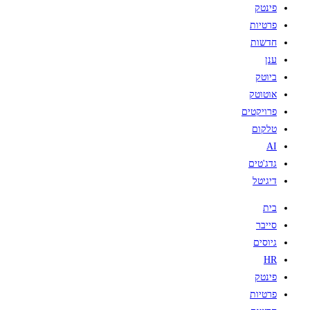
פינטק
פרטיות
חדשות
ענן
ביוטק
אוטוטק
פרויקטים
טלקום
AI
גדג'טים
דיגיטל
בית
סייבר
גיוסים
HR
פינטק
פרטיות