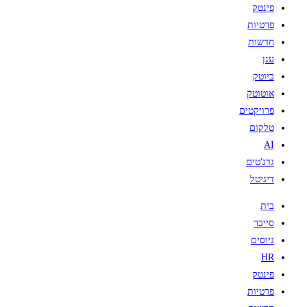
פינטק
פרטיות
חדשות
ענן
ביוטק
אוטוטק
פרויקטים
טלקום
AI
גדג'טים
דיגיטל
בית
סייבר
גיוסים
HR
פינטק
פרטיות