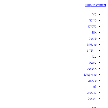
Skip to content
בית
סייבר
גיוסים
HR
פינטק
פרטיות
חדשות
ענן
ביוטק
אוטוטק
פרויקטים
טלקום
AI
גדג'טים
דיגיטל