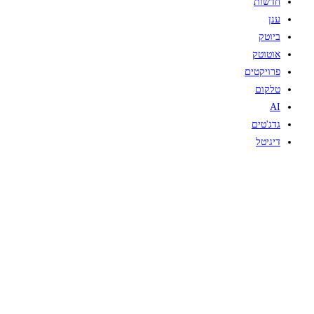
חדשות
ענן
ביוטק
אוטוטק
פרויקטים
טלקום
AI
גדג'טים
דיגיטל