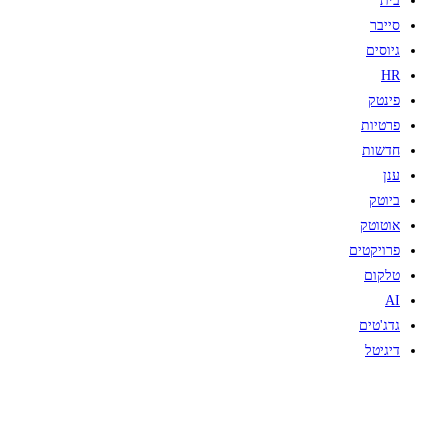
בית
סייבר
גיוסים
HR
פינטק
פרטיות
חדשות
ענן
ביוטק
אוטוטק
פרויקטים
טלקום
AI
גדג'טים
דיגיטל