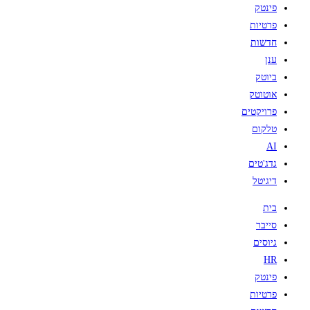
פינטק
פרטיות
חדשות
ענן
ביוטק
אוטוטק
פרויקטים
טלקום
AI
גדג'טים
דיגיטל
בית
סייבר
גיוסים
HR
פינטק
פרטיות