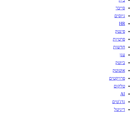
בית
סייבר
גיוסים
HR
פינטק
פרטיות
חדשות
ענן
ביוטק
אוטוטק
פרויקטים
טלקום
AI
גדג'טים
דיגיטל