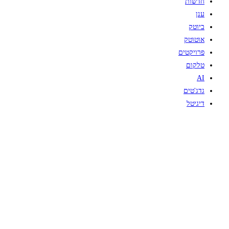
חדשות
ענן
ביוטק
אוטוטק
פרויקטים
טלקום
AI
גדג'טים
דיגיטל