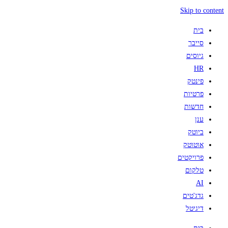
Skip to content
בית
סייבר
גיוסים
HR
פינטק
פרטיות
חדשות
ענן
ביוטק
אוטוטק
פרויקטים
טלקום
AI
גדג'טים
דיגיטל