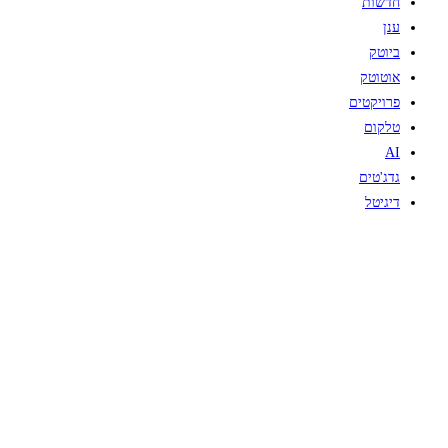
חדשות
ענן
ביוטק
אוטוטק
פרויקטים
טלקום
AI
גדג'טים
דיגיטל