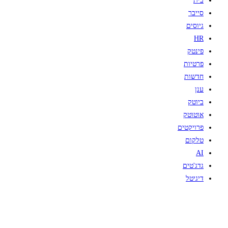
בית
סייבר
גיוסים
HR
פינטק
פרטיות
חדשות
ענן
ביוטק
אוטוטק
פרויקטים
טלקום
AI
גדג'טים
דיגיטל