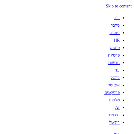
Skip to content
בית
סייבר
גיוסים
HR
פינטק
פרטיות
חדשות
ענן
ביוטק
אוטוטק
פרויקטים
טלקום
AI
גדג'טים
דיגיטל