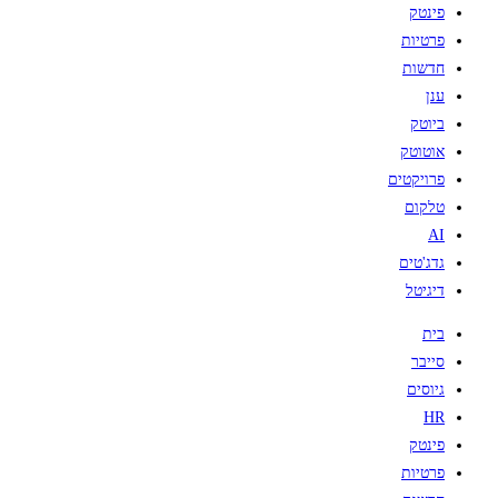
פינטק
פרטיות
חדשות
ענן
ביוטק
אוטוטק
פרויקטים
טלקום
AI
גדג'טים
דיגיטל
בית
סייבר
גיוסים
HR
פינטק
פרטיות