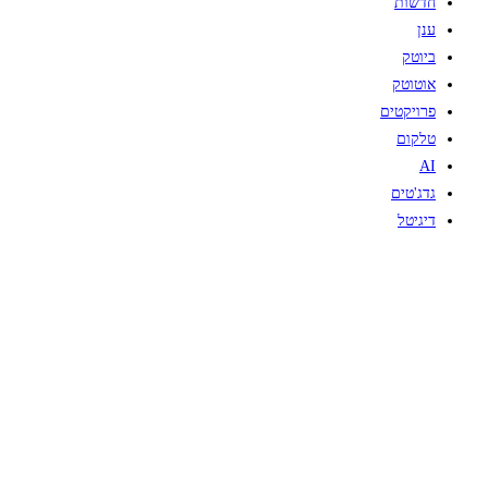
חדשות
ענן
ביוטק
אוטוטק
פרויקטים
טלקום
AI
גדג'טים
דיגיטל