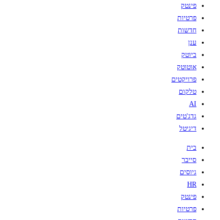
פינטק
פרטיות
חדשות
ענן
ביוטק
אוטוטק
פרויקטים
טלקום
AI
גדג'טים
דיגיטל
בית
סייבר
גיוסים
HR
פינטק
פרטיות