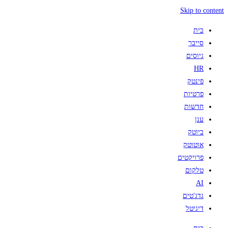
Skip to content
בית
סייבר
גיוסים
HR
פינטק
פרטיות
חדשות
ענן
ביוטק
אוטוטק
פרויקטים
טלקום
AI
גדג'טים
דיגיטל