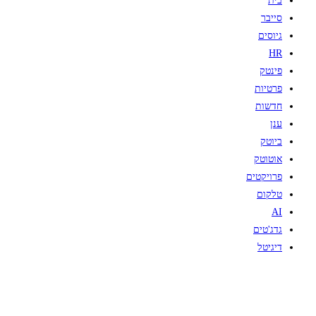
בית
סייבר
גיוסים
HR
פינטק
פרטיות
חדשות
ענן
ביוטק
אוטוטק
פרויקטים
טלקום
AI
גדג'טים
דיגיטל