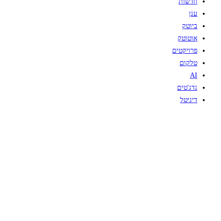
חדשות
ענן
ביוטק
אוטוטק
פרויקטים
טלקום
AI
גדג'טים
דיגיטל