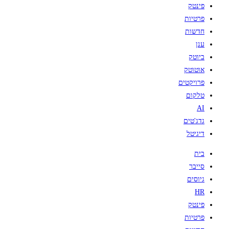
פינטק
פרטיות
חדשות
ענן
ביוטק
אוטוטק
פרויקטים
טלקום
AI
גדג'טים
דיגיטל
בית
סייבר
גיוסים
HR
פינטק
פרטיות