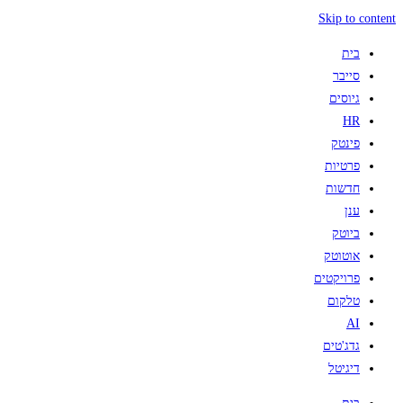
Skip to content
בית
סייבר
גיוסים
HR
פינטק
פרטיות
חדשות
ענן
ביוטק
אוטוטק
פרויקטים
טלקום
AI
גדג'טים
דיגיטל