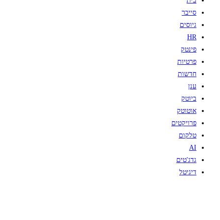
בית
סייבר
גיוסים
HR
פינטק
פרטיות
חדשות
ענן
ביוטק
אוטוטק
פרויקטים
טלקום
AI
גדג'טים
דיגיטל