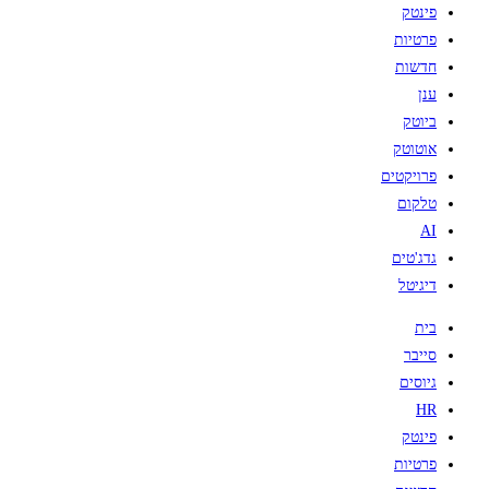
פינטק
פרטיות
חדשות
ענן
ביוטק
אוטוטק
פרויקטים
טלקום
AI
גדג'טים
דיגיטל
בית
סייבר
גיוסים
HR
פינטק
פרטיות