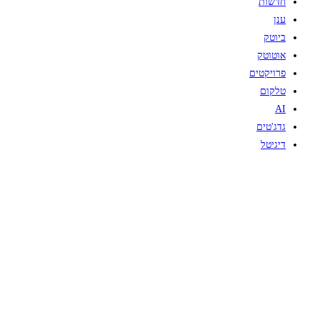
חדשות
ענן
ביוטק
אוטוטק
פרויקטים
טלקום
AI
גדג'טים
דיגיטל