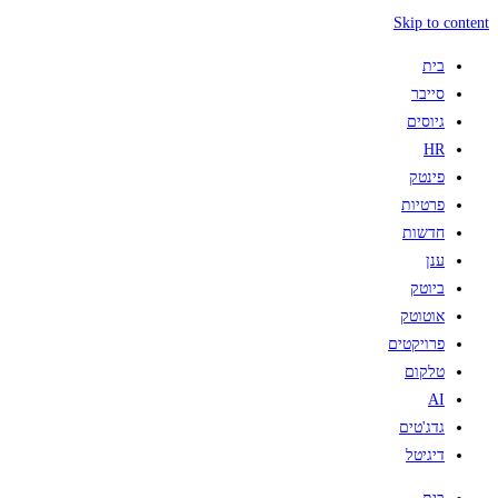
Skip to content
בית
סייבר
גיוסים
HR
פינטק
פרטיות
חדשות
ענן
ביוטק
אוטוטק
פרויקטים
טלקום
AI
גדג'טים
דיגיטל