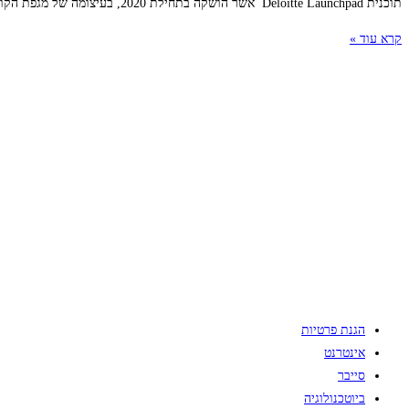
תוכנית Deloitte Launchpad אשר הושקה בתחילת 2020, בעיצומה של מגפת הקורונה, מלווה חברות סטארט-אפ ישראליות בשלב ה-Growth בהרחבת הפעילות שלהן לארצות הברית, על ידי מתן
קרא עוד »
הגנת פרטיות
אינטרנט
סייבר
ביוטכנולוגיה