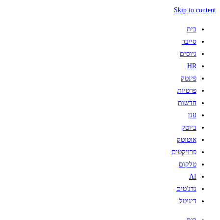
Skip to content
בית
סייבר
גיוסים
HR
פינטק
פרטיות
חדשות
ענן
ביוטק
אוטוטק
פרויקטים
טלקום
AI
גדג'טים
דיגיטל