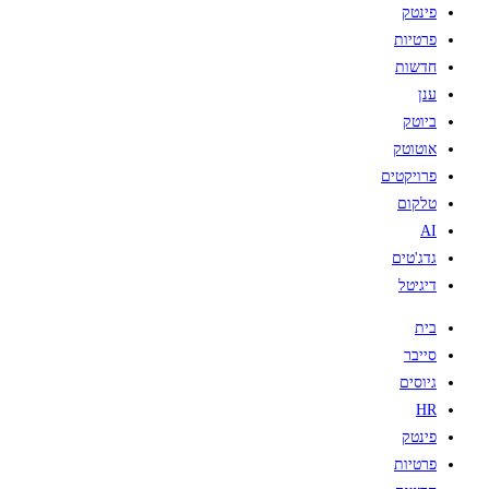
פינטק
פרטיות
חדשות
ענן
ביוטק
אוטוטק
פרויקטים
טלקום
AI
גדג'טים
דיגיטל
בית
סייבר
גיוסים
HR
פינטק
פרטיות