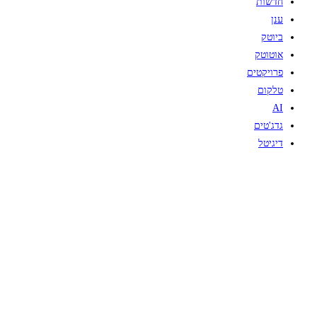
חדשות
ענן
ביוטק
אוטוטק
פרויקטים
טלקום
AI
גדג'טים
דיגיטל