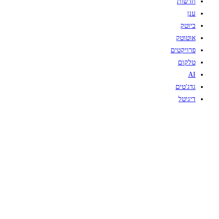
חדשות
ענן
ביוטק
אוטוטק
פרויקטים
טלקום
AI
גדג'טים
דיגיטל