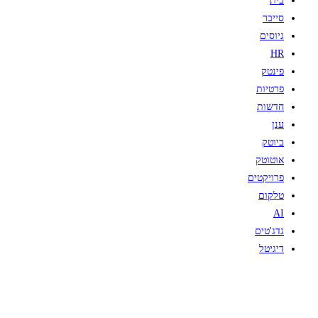
בית
סייבר
גיוסים
HR
פינטק
פרטיות
חדשות
ענן
ביוטק
אוטוטק
פרויקטים
טלקום
AI
גדג'טים
דיגיטל