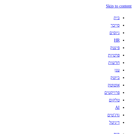
Skip to content
בית
סייבר
גיוסים
HR
פינטק
פרטיות
חדשות
ענן
ביוטק
אוטוטק
פרויקטים
טלקום
AI
גדג'טים
דיגיטל