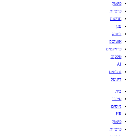
פינטק
פרטיות
חדשות
ענן
ביוטק
אוטוטק
פרויקטים
טלקום
AI
גדג'טים
דיגיטל
בית
סייבר
גיוסים
HR
פינטק
פרטיות