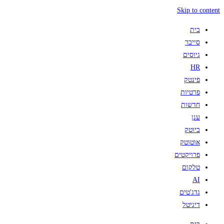
Skip to content
בית
סייבר
גיוסים
HR
פינטק
פרטיות
חדשות
ענן
ביוטק
אוטוטק
פרויקטים
טלקום
AI
גדג'טים
דיגיטל