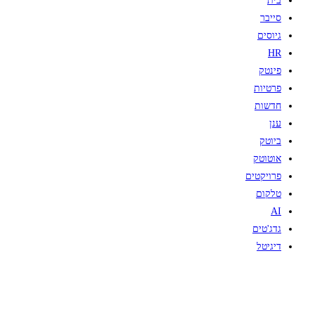
בית
סייבר
גיוסים
HR
פינטק
פרטיות
חדשות
ענן
ביוטק
אוטוטק
פרויקטים
טלקום
AI
גדג'טים
דיגיטל