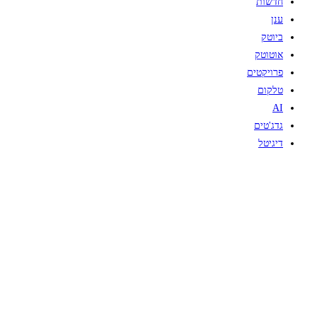
חדשות
ענן
ביוטק
אוטוטק
פרויקטים
טלקום
AI
גדג'טים
דיגיטל