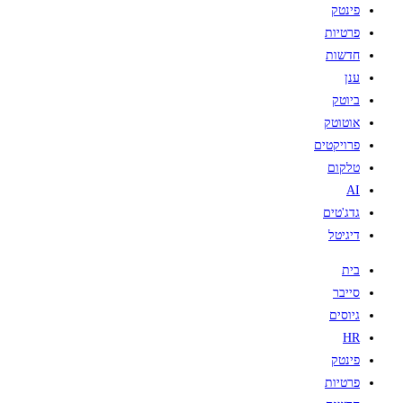
פינטק
פרטיות
חדשות
ענן
ביוטק
אוטוטק
פרויקטים
טלקום
AI
גדג'טים
דיגיטל
בית
סייבר
גיוסים
HR
פינטק
פרטיות