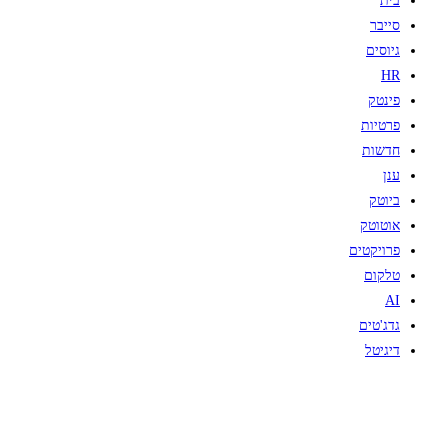
בית
סייבר
גיוסים
HR
פינטק
פרטיות
חדשות
ענן
ביוטק
אוטוטק
פרויקטים
טלקום
AI
גדג'טים
דיגיטל