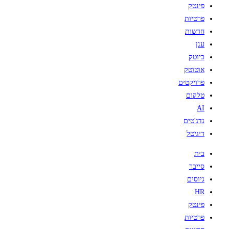
פינטק
פרטיות
חדשות
ענן
ביוטק
אוטוטק
פרויקטים
טלקום
AI
גדג'טים
דיגיטל
בית
סייבר
גיוסים
HR
פינטק
פרטיות