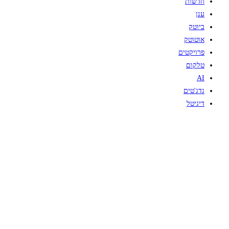
חדשות
ענן
ביוטק
אוטוטק
פרויקטים
טלקום
AI
גדג'טים
דיגיטל