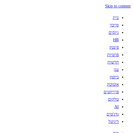
Skip to content
בית
סייבר
גיוסים
HR
פינטק
פרטיות
חדשות
ענן
ביוטק
אוטוטק
פרויקטים
טלקום
AI
גדג'טים
דיגיטל